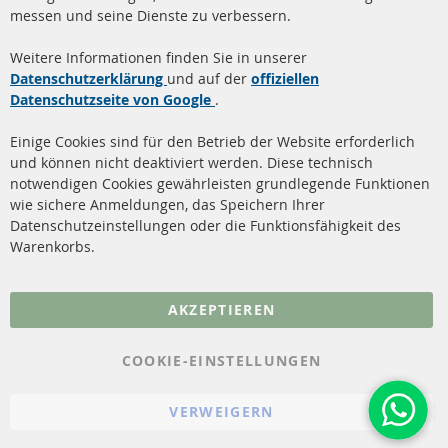
messen und seine Dienste zu verbessern.
Quick Links
Kundenservice
Weitere Informationen finden Sie in unserer
Dieselpartikelfilter (DPF)
Über uns
Datenschutzerklärung
und auf der
offiziellen
Datenschutzseite von Google
.
Dieselpartikelfilter
Zahlungsarten
Reinigung
Versandkosten
Einige Cookies sind für den Betrieb der Website erforderlich
Katalysator (KAT)
und können nicht deaktiviert werden. Diese technisch
Kontakt
notwendigen Cookies gewährleisten grundlegende Funktionen
Sensoren
wie sichere Anmeldungen, das Speichern Ihrer
Vertrag widerrufen
Datenschutzeinstellungen oder die Funktionsfähigkeit des
FAQ
Warenkorbs.
More Links
AKZEPTIEREN
Datenschutz
AGB
COOKIE-EINSTELLUNGEN
Widerrufsbelehrung
VERWEIGERN
Impressum