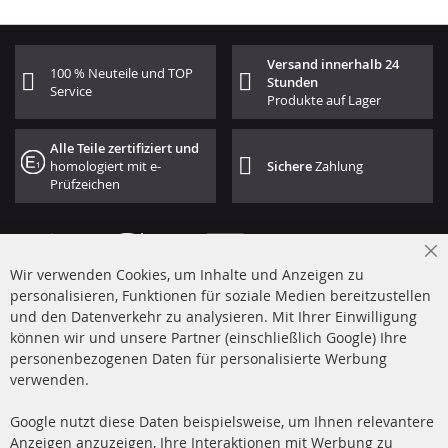
Versand innerhalb 24
100 % Neuteile und TOP
Stunden
Service
Produkte auf Lager
Alle Teile zertifiziert und
homologiert mit e-
Sichere
Zahlung
Prüfzeichen
Cl
Wir verwenden Cookies, um Inhalte und Anzeigen zu
Co
Ba
personalisieren, Funktionen für soziale Medien bereitzustellen
und den Datenverkehr zu analysieren. Mit Ihrer Einwilligung
+49 (0) 4533 799 00 0
können wir und unsere Partner (einschließlich Google) Ihre
Mo-Do: 09-17 Uhr, Fr 09-16 Uhr
personenbezogenen Daten für personalisierte Werbung
verwenden.
info@contra-automotive.de
www.contra-automotive.de
Google nutzt diese Daten beispielsweise, um Ihnen relevantere
facebook
instagram
Anzeigen anzuzeigen, Ihre Interaktionen mit Werbung zu