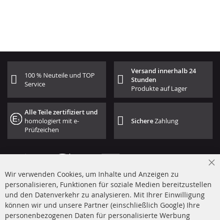
Versand innerhalb 24
100 % Neuteile und TOP
Stunden
Service
Produkte auf Lager
Alle Teile zertifiziert und
homologiert mit e-
Sichere
Zahlung
Prüfzeichen
Cl
Wir verwenden Cookies, um Inhalte und Anzeigen zu
Co
Ba
personalisieren, Funktionen für soziale Medien bereitzustellen
und den Datenverkehr zu analysieren. Mit Ihrer Einwilligung
+49 (0) 4533 799 00 0
können wir und unsere Partner (einschließlich Google) Ihre
Mo-Do: 09-17 Uhr, Fr 09-16 Uhr
personenbezogenen Daten für personalisierte Werbung