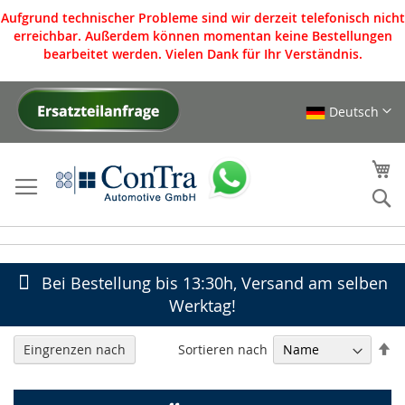
Aufgrund technischer Probleme sind wir derzeit telefonisch nicht
erreichbar. Außerdem können momentan keine Bestellungen
bearbeitet werden. Vielen Dank für Ihr Verständnis.
Deutsch
Direkt
zum
Inhalt
Me
S
Bei Bestellung bis 13:30h, Versand am selben
Werktag!
In
Sortieren nach
Eingrenzen nach
ab
Re