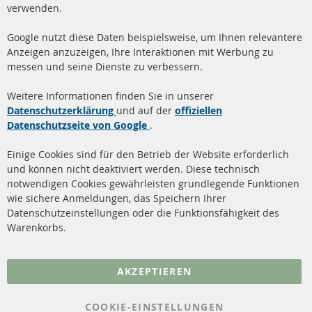
verwenden.
info@contra-automotive.de
www.contra-automotive.de
Google nutzt diese Daten beispielsweise, um Ihnen relevantere
facebook
instagram
Anzeigen anzuzeigen, Ihre Interaktionen mit Werbung zu
messen und seine Dienste zu verbessern.
Quick Links
Kundenservice
Weitere Informationen finden Sie in unserer
Dieselpartikelfilter (DPF)
Über uns
Datenschutzerklärung
und auf der
offiziellen
Datenschutzseite von Google
.
Dieselpartikelfilter
Zahlungsarten
Reinigung
Versandkosten
Einige Cookies sind für den Betrieb der Website erforderlich
Katalysator (KAT)
und können nicht deaktiviert werden. Diese technisch
Kontakt
notwendigen Cookies gewährleisten grundlegende Funktionen
Sensoren
wie sichere Anmeldungen, das Speichern Ihrer
Vertrag widerrufen
Datenschutzeinstellungen oder die Funktionsfähigkeit des
FAQ
Warenkorbs.
More Links
AKZEPTIEREN
Datenschutz
AGB
COOKIE-EINSTELLUNGEN