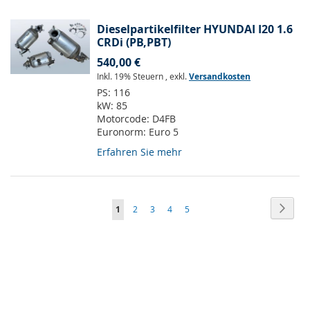
Dieselpartikelfilter HYUNDAI I20 1.6
CRDi (PB,PBT)
540,00 €
Inkl. 19% Steuern
,
exkl.
Versandkosten
PS:
116
kW:
85
Motorcode:
D4FB
Euronorm:
Euro 5
Erfahren Sie mehr
Seite
Seite
Weite
Sie
Seite
Seite
Seite
Seite
1
2
3
4
5
lesen
gerade
Seite