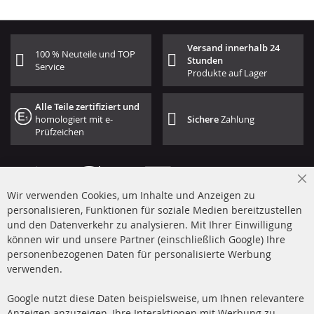
Versand innerhalb 24
100 % Neuteile und TOP
Stunden
Service
Produkte auf Lager
Alle Teile zertifiziert und
homologiert mit e-
Sichere
Zahlung
Prüfzeichen
Cl
Wir verwenden Cookies, um Inhalte und Anzeigen zu
Co
Ba
personalisieren, Funktionen für soziale Medien bereitzustellen
und den Datenverkehr zu analysieren. Mit Ihrer Einwilligung
+49 (0) 4533 799 00 0
können wir und unsere Partner (einschließlich Google) Ihre
Mo-Do: 09-17 Uhr, Fr 09-16 Uhr
personenbezogenen Daten für personalisierte Werbung
verwenden.
info@contra-automotive.de
www.contra-automotive.de
Google nutzt diese Daten beispielsweise, um Ihnen relevantere
facebook
instagram
Anzeigen anzuzeigen, Ihre Interaktionen mit Werbung zu