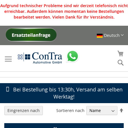
Aufgrund technischer Probleme sind wir derzeit telefonisch nicht
erreichbar. Außerdem können momentan keine Bestellungen
bearbeitet werden. Vielen Dank für Ihr Verständnis.
Deutsch
Direkt
zum
Inhalt
Me
S
Bei Bestellung bis 13:30h, Versand am selben
Werktag!
In
Sortieren nach
Eingrenzen nach
ab
Re