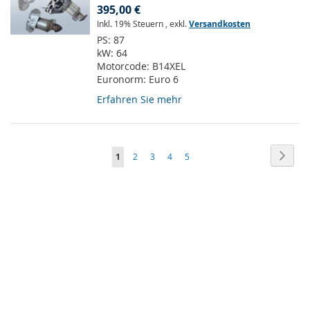
395,00 €
Inkl. 19% Steuern
,
exkl.
Versandkosten
PS:
87
kW:
64
Motorcode:
B14XEL
Euronorm:
Euro 6
Erfahren Sie mehr
Seite
Seite
Weite
Sie
Seite
Seite
Seite
Seite
1
2
3
4
5
lesen
gerade
Seite