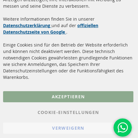
messen und seine Dienste zu verbessern.
Quick Links
Kundenservice
Weitere Informationen finden Sie in unserer
Dieselpartikelfilter (DPF)
Über uns
Datenschutzerklärung
und auf der
offiziellen
Datenschutzseite von Google
.
Dieselpartikelfilter
Zahlungsarten
Reinigung
Versandkosten
Einige Cookies sind für den Betrieb der Website erforderlich
Katalysator (KAT)
und können nicht deaktiviert werden. Diese technisch
Kontakt
notwendigen Cookies gewährleisten grundlegende Funktionen
Sensoren
wie sichere Anmeldungen, das Speichern Ihrer
Vertrag widerrufen
Datenschutzeinstellungen oder die Funktionsfähigkeit des
FAQ
Warenkorbs.
More Links
AKZEPTIEREN
Datenschutz
AGB
COOKIE-EINSTELLUNGEN
Widerrufsbelehrung
VERWEIGERN
Impressum