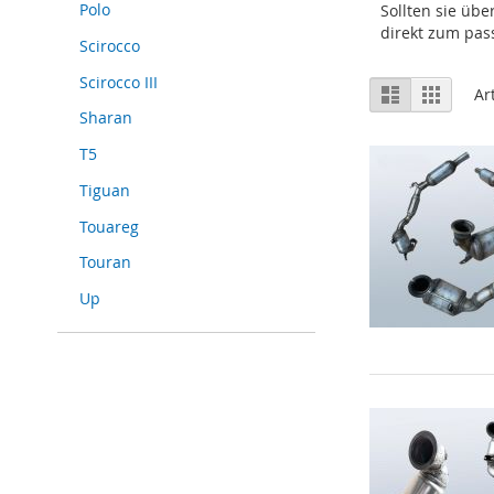
Polo
Sollten sie üb
direkt zum pas
Scirocco
Scirocco III
Ansicht
Liste
Raster
Ar
als
Sharan
T5
Tiguan
Touareg
Touran
Up