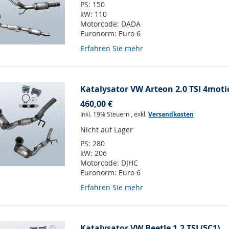
PS:
150
kW:
110
Motorcode:
DADA
Euronorm:
Euro 6
Erfahren Sie mehr
Katalysator VW Arteon 2.0 TSI 4moti
460,00 €
Inkl. 19% Steuern
,
exkl.
Versandkosten
Nicht auf Lager
PS:
280
kW:
206
Motorcode:
DJHC
Euronorm:
Euro 6
Erfahren Sie mehr
Katalysator VW Beetle 1.2 TSI (5C1)