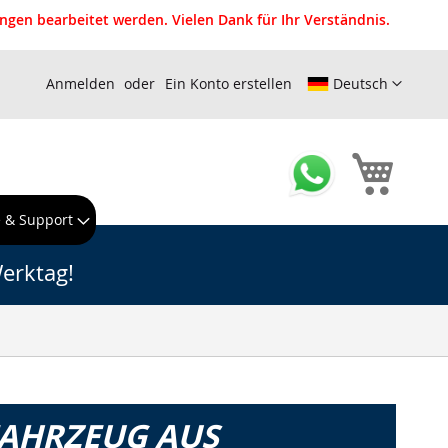
gen bearbeitet werden. Vielen Dank für Ihr Verständnis.
Anmelden
Ein Konto erstellen
Deutsch
Mein W
e & Support
erktag!
FAHRZEUG AUS