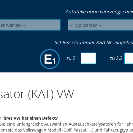
Autoteile ohne Fahrzeugschei
Schlüsselnummer KBA Nr. eingeben 
zu 2.1
zu 2.2
sator (KAT) VW
r ihres VW hat einen Defekt?
 Sie eine unfangreiche Auswahl an Austauschkatalysatoren für Fa
em sie das Volkswagen Modell (Golf, Passat, ...) und Fahrzeugtyp 