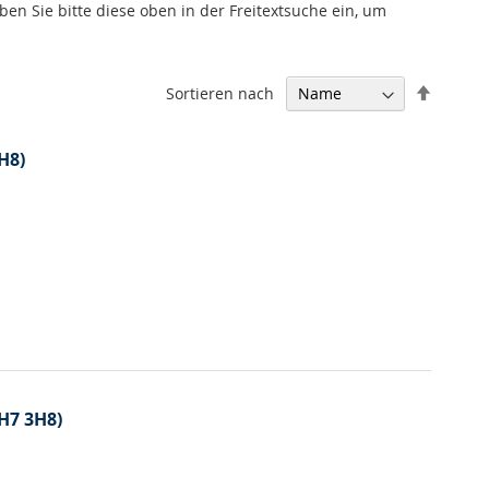
ben Sie bitte diese oben in der Freitextsuche ein, um
In
Sortieren nach
absteig
Reihenf
H8)
3H7 3H8)