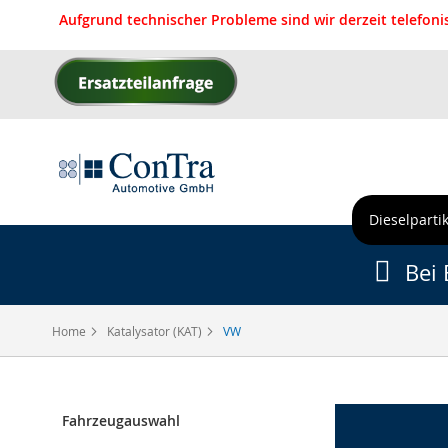
Aufgrund technischer Probleme sind wir derzeit telefon
Direkt
zum
Inhalt
Dieselpartik
Bei 
Home
Katalysator (KAT)
VW
Fahrzeugauswahl