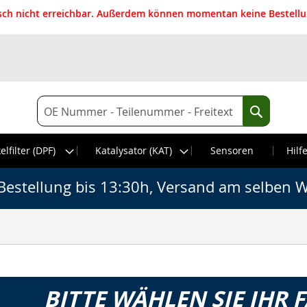
isch nicht erreichbar. Außerdem können momentan keine Bestellun
Suche
Suche
elfilter (DPF)
Katalysator (KAT)
Sensoren
Hilf
Bestellung bis 13:30h, Versand am selben W
BITTE WÄHLEN SIE IHR 