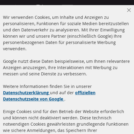
Cl
Wir verwenden Cookies, um Inhalte und Anzeigen zu
Co
Ba
personalisieren, Funktionen für soziale Medien bereitzustellen
und den Datenverkehr zu analysieren. Mit Ihrer Einwilligung
+49 (0) 4533 799 00 0
können wir und unsere Partner (einschließlich Google) Ihre
Mo-Do: 09-17 Uhr, Fr 09-16 Uhr
personenbezogenen Daten für personalisierte Werbung
verwenden.
info@contra-automotive.de
www.contra-automotive.de
Google nutzt diese Daten beispielsweise, um Ihnen relevantere
facebook
instagram
Anzeigen anzuzeigen, Ihre Interaktionen mit Werbung zu
messen und seine Dienste zu verbessern.
Quick Links
Kundenservice
Weitere Informationen finden Sie in unserer
Dieselpartikelfilter (DPF)
Über uns
Datenschutzerklärung
und auf der
offiziellen
Datenschutzseite von Google
.
Dieselpartikelfilter
Zahlungsarten
Reinigung
Versandkosten
Einige Cookies sind für den Betrieb der Website erforderlich
Katalysator (KAT)
und können nicht deaktiviert werden. Diese technisch
Kontakt
notwendigen Cookies gewährleisten grundlegende Funktionen
Sensoren
wie sichere Anmeldungen, das Speichern Ihrer
Vertrag widerrufen