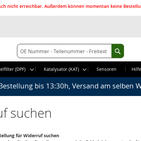
isch nicht erreichbar. Außerdem können momentan keine Bestellun
Suche
Suche
elfilter (DPF)
Katalysator (KAT)
Sensoren
Hilf
Bestellung bis 13:30h, Versand am selben W
uf suchen
tellung für Widerruf suchen