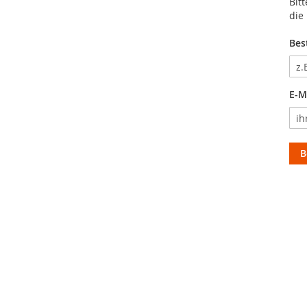
Bit
die
Bes
E-M
B