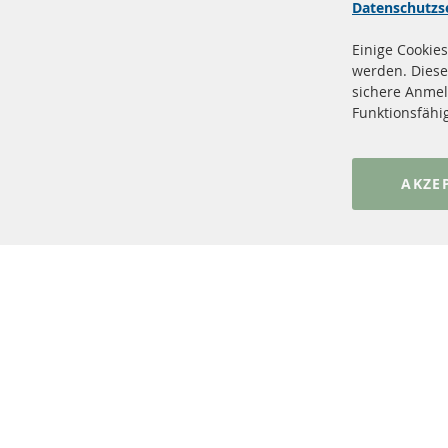
Datenschutzs
Einige Cookies
werden. Diese
sichere Anmel
+49 (0) 4533 799 00 0
Funktionsfähi
Mo-Do: 09-17 Uhr, Fr 09-16 Uhr
info@contra-automotive.de
www.contra-automotive.de
AKZE
facebook
instagram