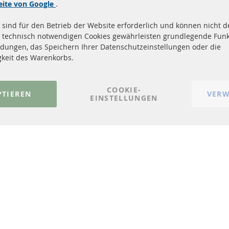
Quick Links
Kundenservic
eite von Google
.
 sind für den Betrieb der Website erforderlich und können nicht de
Dieselpartikelfilter (DPF)
Über uns
 technisch notwendigen Cookies gewährleisten grundlegende Funk
Dieselpartikelfilter Reinigung
Zahlungsarten
dungen, das Speichern Ihrer Datenschutzeinstellungen oder die
Katalysator (KAT)
Versandkosten
gkeit des Warenkorbs.
Sensoren
Kontakt
FAQ
Vertrag widerrufen
COOKIE-
PTIEREN
VERW
EINSTELLUNGEN
© 2023-2026 ConTra Automotive GmbH. All Rights Reserved.