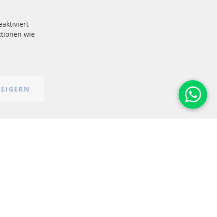
e
More Links
aktiviert
Datenschutz
tionen wie
AGB
Widerrufsbelehrung
Impressum
Cookie-Einstellungen
EIGERN