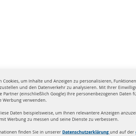
 Cookies, um Inhalte und Anzeigen zu personalisieren, Funktionen 
zustellen und den Datenverkehr zu analysieren. Mit Ihrer Einwill
e Partner (einschließlich Google) Ihre personenbezogenen Daten f
te Werbung verwenden.
diese Daten beispielsweise, um Ihnen relevantere Anzeigen anzuzei
and innerhalb 24 Stunden
Alle Teile zertifiziert u
 mit Werbung zu messen und seine Dienste zu verbessern.
ukte auf Lager
homologiert mit e-Prüf
mationen finden Sie in unserer
Datenschutzerklärung
und auf der