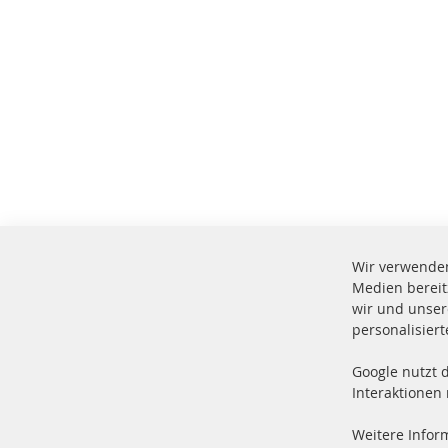
Wir verwenden
Medien bereit
wir und unser
personalisier
Google nutzt 
Vers
100 % Neuteile und TOP Service
Interaktionen
Prod
Weitere Infor