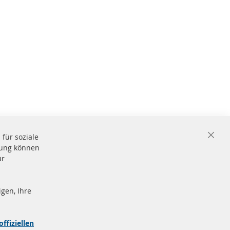
für soziale
Close
igung können
Cooki
Bar
ür
gen, Ihre
nd
Sichere
Zahlung
zeichen
offiziellen