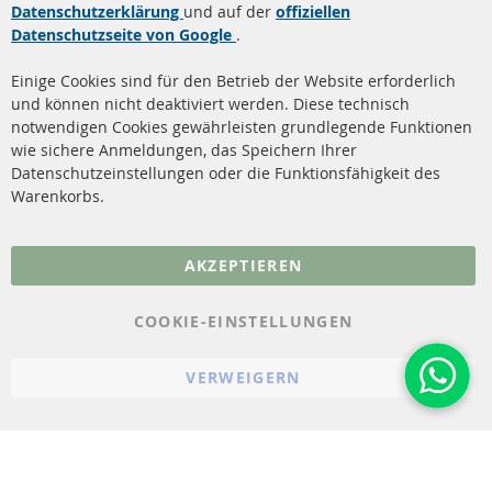
Datenschutzerklärung
und auf der
offiziellen
Datenschutzseite von Google
.
Dieselpartikelfilter
Zahlungsarten
Reinigung
Versandkosten
Einige Cookies sind für den Betrieb der Website erforderlich
Katalysator (KAT)
und können nicht deaktiviert werden. Diese technisch
Kontakt
notwendigen Cookies gewährleisten grundlegende Funktionen
Sensoren
wie sichere Anmeldungen, das Speichern Ihrer
Vertrag widerrufen
Datenschutzeinstellungen oder die Funktionsfähigkeit des
FAQ
Warenkorbs.
More Links
AKZEPTIEREN
Datenschutz
AGB
COOKIE-EINSTELLUNGEN
Widerrufsbelehrung
VERWEIGERN
Impressum
Cookie-Einstellungen