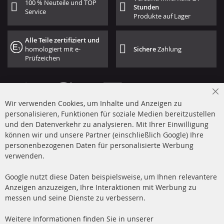
100 % Neuteile und TOP
Stunden
Service
Produkte auf Lager
Alle Teile zertifiziert und
homologiert mit e-
Sichere
Zahlung
Prüfzeichen
Cl
Wir verwenden Cookies, um Inhalte und Anzeigen zu
Co
Ba
personalisieren, Funktionen für soziale Medien bereitzustellen
und den Datenverkehr zu analysieren. Mit Ihrer Einwilligung
+49 (0) 4533 799 00 0
können wir und unsere Partner (einschließlich Google) Ihre
Mo-Do: 09-17 Uhr, Fr 09-16 Uhr
personenbezogenen Daten für personalisierte Werbung
verwenden.
info@contra-automotive.de
www.contra-automotive.de
Google nutzt diese Daten beispielsweise, um Ihnen relevantere
facebook
instagram
Anzeigen anzuzeigen, Ihre Interaktionen mit Werbung zu
messen und seine Dienste zu verbessern.
Quick Links
Kundenservice
Weitere Informationen finden Sie in unserer
Dieselpartikelfilter (DPF)
Über uns