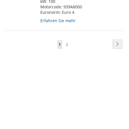
kW:
100
Motorcode:
939A8000
Euronorm:
Euro 4
Erfahren Sie mehr
Seite
Seite
Weite
Sie
Seite
1
2
lesen
gerade
Seite