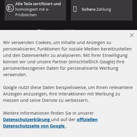
Alle Teile zertifiziert und
homologiert mit e-
Sichere
Zahlung
Prüfzeichen
Cl
Wir verwenden Cookies, um Inhalte und Anzeigen zu
Co
Ba
personalisieren, Funktionen für soziale Medien bereitzustellen
und den Datenverkehr zu analysieren. Mit Ihrer Einwilligung
+49 (0) 4533 799 00 0
können wir und unsere Partner (einschließlich Google) Ihre
Mo-Do: 09-17 Uhr, Fr 09-16 Uhr
personenbezogenen Daten für personalisierte Werbung
verwenden.
info@contra-automotive.de
www.contra-automotive.de
Google nutzt diese Daten beispielsweise, um Ihnen relevantere
facebook
instagram
Anzeigen anzuzeigen, Ihre Interaktionen mit Werbung zu
messen und seine Dienste zu verbessern.
Quick Links
Kundenservice
Weitere Informationen finden Sie in unserer
Dieselpartikelfilter (DPF)
Über uns
Datenschutzerklärung
und auf der
offiziellen
Datenschutzseite von Google
.
Dieselpartikelfilter
Zahlungsarten
Reinigung
Versandkosten