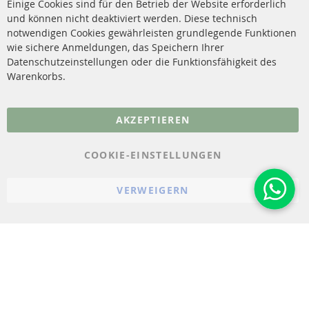
Einige Cookies sind für den Betrieb der Website erforderlich
Katalysator (KAT)
und können nicht deaktiviert werden. Diese technisch
Kontakt
notwendigen Cookies gewährleisten grundlegende Funktionen
Sensoren
wie sichere Anmeldungen, das Speichern Ihrer
Vertrag widerrufen
Datenschutzeinstellungen oder die Funktionsfähigkeit des
FAQ
Warenkorbs.
More Links
AKZEPTIEREN
Datenschutz
AGB
COOKIE-EINSTELLUNGEN
Widerrufsbelehrung
VERWEIGERN
Impressum
Cookie-Einstellungen
© 2023-2026 ConTra Automotive GmbH. All Rights Reserved.