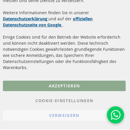
messen und seine Dienste zu verbessern.
Quick Links
Kundenservice
Weitere Informationen finden Sie in unserer
Dieselpartikelfilter (DPF)
Über uns
Datenschutzerklärung
und auf der
offiziellen
Datenschutzseite von Google
.
Dieselpartikelfilter
Zahlungsarten
Reinigung
Versandkosten
Einige Cookies sind für den Betrieb der Website erforderlich
Katalysator (KAT)
und können nicht deaktiviert werden. Diese technisch
Kontakt
notwendigen Cookies gewährleisten grundlegende Funktionen
Sensoren
wie sichere Anmeldungen, das Speichern Ihrer
Vertrag widerrufen
Datenschutzeinstellungen oder die Funktionsfähigkeit des
FAQ
Warenkorbs.
More Links
AKZEPTIEREN
Datenschutz
AGB
COOKIE-EINSTELLUNGEN
Widerrufsbelehrung
VERWEIGERN
Impressum
Cookie-Einstellungen