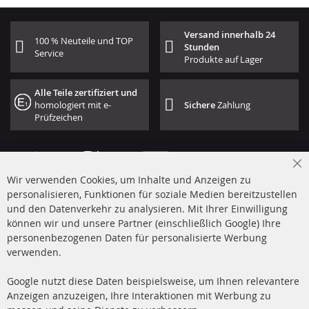
Versand innerhalb 24
100 % Neuteile und TOP
Stunden
Service
Produkte auf Lager
Alle Teile zertifiziert und
homologiert mit e-
Sichere
Zahlung
Prüfzeichen
Cl
Wir verwenden Cookies, um Inhalte und Anzeigen zu
Co
Ba
personalisieren, Funktionen für soziale Medien bereitzustellen
und den Datenverkehr zu analysieren. Mit Ihrer Einwilligung
+49 (0) 4533 799 00 0
können wir und unsere Partner (einschließlich Google) Ihre
Mo-Do: 09-17 Uhr, Fr 09-16 Uhr
personenbezogenen Daten für personalisierte Werbung
verwenden.
info@contra-automotive.de
www.contra-automotive.de
Google nutzt diese Daten beispielsweise, um Ihnen relevantere
facebook
instagram
Anzeigen anzuzeigen, Ihre Interaktionen mit Werbung zu