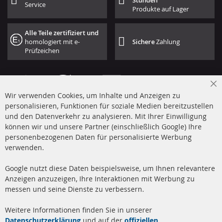
Stunden
Service
Produkte auf Lager
Alle Teile zertifiziert und
homologiert mit e-
Sichere
Zahlung
Prüfzeichen
Cl
Wir verwenden Cookies, um Inhalte und Anzeigen zu
Co
Ba
personalisieren, Funktionen für soziale Medien bereitzustellen
und den Datenverkehr zu analysieren. Mit Ihrer Einwilligung
+49 (0) 4533 799 00 0
können wir und unsere Partner (einschließlich Google) Ihre
Mo-Do: 09-17 Uhr, Fr 09-16 Uhr
personenbezogenen Daten für personalisierte Werbung
verwenden.
info@contra-automotive.de
www.contra-automotive.de
Google nutzt diese Daten beispielsweise, um Ihnen relevantere
facebook
instagram
Anzeigen anzuzeigen, Ihre Interaktionen mit Werbung zu
messen und seine Dienste zu verbessern.
Quick Links
Kundenservice
Weitere Informationen finden Sie in unserer
Dieselpartikelfilter (DPF)
Über uns
Datenschutzerklärung
und auf der
offiziellen