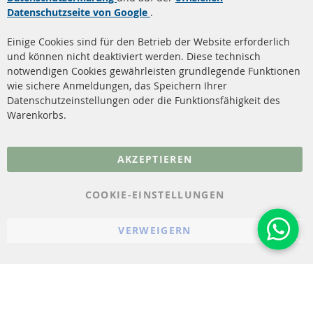
Datenschutzseite von Google
.
Dieselpartikelfilter
Zahlungsarten
Reinigung
Versandkosten
Einige Cookies sind für den Betrieb der Website erforderlich
Katalysator (KAT)
und können nicht deaktiviert werden. Diese technisch
Kontakt
notwendigen Cookies gewährleisten grundlegende Funktionen
Sensoren
wie sichere Anmeldungen, das Speichern Ihrer
Vertrag widerrufen
Datenschutzeinstellungen oder die Funktionsfähigkeit des
FAQ
Warenkorbs.
More Links
AKZEPTIEREN
Datenschutz
AGB
COOKIE-EINSTELLUNGEN
Widerrufsbelehrung
VERWEIGERN
Impressum
Cookie-Einstellungen