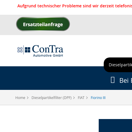
Aufgrund technischer Probleme sind wir derzeit telefon
Direkt
zum
Inhalt
Dieselpartik
Bei 
Home
Dieselpartikelfilter (DPF)
FIAT
Fiorino III