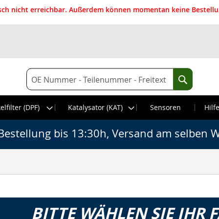
isch nicht erreichbar. Außerdem können momentan keine Bestellun
Suche
Suche
elfilter (DPF)
Katalysator (KAT)
Sensoren
Hilf
Bestellung bis 13:30h, Versand am selben W
BITTE WÄHLEN SIE IHR 