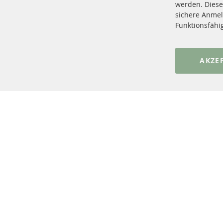
werden. Diese
sichere Anmel
+49 (0) 4533 799 00 0
Funktionsfähi
Mo-Do: 09-17 Uhr, Fr 09-16 Uhr
info@contra-automotive.de
www.contra-automotive.de
AKZE
facebook
instagram