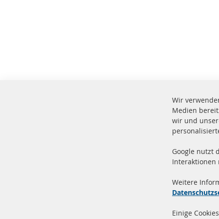
Wir verwenden
Medien bereit
wir und unser
personalisier
Google nutzt 
Vers
100 % Neuteile und TOP Service
Interaktionen
Prod
Weitere Infor
Datenschutzs
Einige Cookies