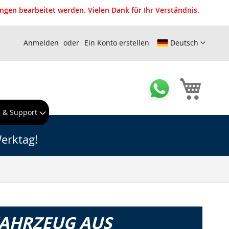
gen bearbeitet werden. Vielen Dank für Ihr Verständnis.
Anmelden
Ein Konto erstellen
Deutsch
Mein W
e & Support
erktag!
FAHRZEUG AUS