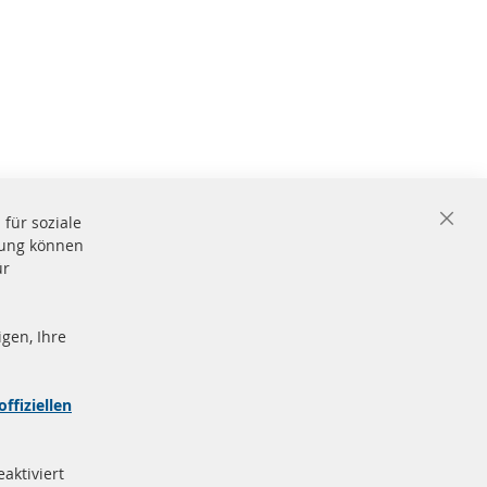
für soziale
Close
igung können
Cooki
Bar
ür
gen, Ihre
nd
Sichere
Zahlung
zeichen
offiziellen
e
More Links
aktiviert
Datenschutz