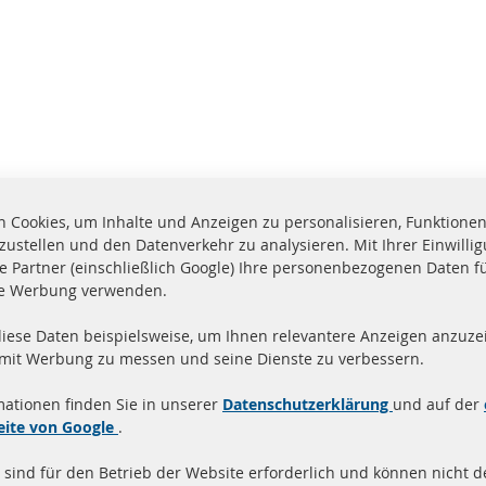
 Cookies, um Inhalte und Anzeigen zu personalisieren, Funktionen 
zustellen und den Datenverkehr zu analysieren. Mit Ihrer Einwill
e Partner (einschließlich Google) Ihre personenbezogenen Daten f
te Werbung verwenden.
diese Daten beispielsweise, um Ihnen relevantere Anzeigen anzuzei
and innerhalb 24 Stunden
Alle Teile zertifiziert u
 mit Werbung zu messen und seine Dienste zu verbessern.
ukte auf Lager
homologiert mit e-Prüf
mationen finden Sie in unserer
Datenschutzerklärung
und auf der
Quick Links
Kundenservic
eite von Google
.
 sind für den Betrieb der Website erforderlich und können nicht de
Dieselpartikelfilter (DPF)
Über uns