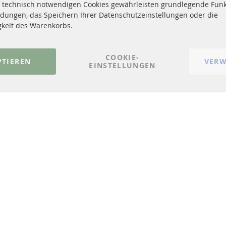
 technisch notwendigen Cookies gewährleisten grundlegende Funk
Dieselpartikelfilter Reinigung
Zahlungsarten
dungen, das Speichern Ihrer Datenschutzeinstellungen oder die
Katalysator (KAT)
Versandkosten
gkeit des Warenkorbs.
Sensoren
Kontakt
FAQ
Vertrag widerrufen
COOKIE-
PTIEREN
VERW
EINSTELLUNGEN
© 2023-2026 ConTra Automotive GmbH. All Rights Reserved.