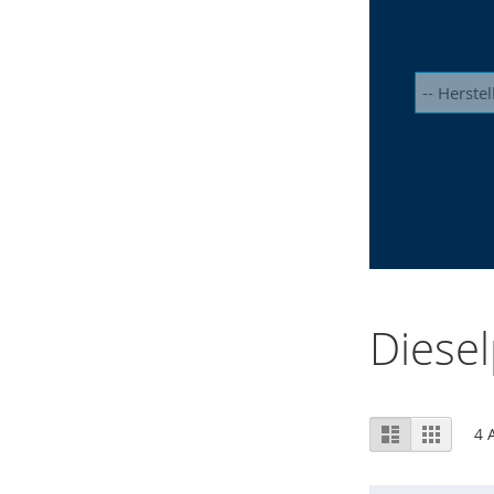
Dieselp
Ansicht
Liste
Raster
4
A
als