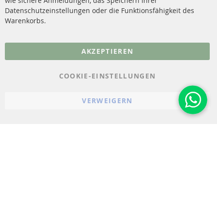
wie sichere Anmeldungen, das Speichern Ihrer
Vertrag widerrufen
Datenschutzeinstellungen oder die Funktionsfähigkeit des
FAQ
Warenkorbs.
More Links
AKZEPTIEREN
Datenschutz
AGB
COOKIE-EINSTELLUNGEN
Widerrufsbelehrung
VERWEIGERN
Impressum
Cookie-Einstellungen
© 2023-2026 ConTra Automotive GmbH. All Rights Reserved.