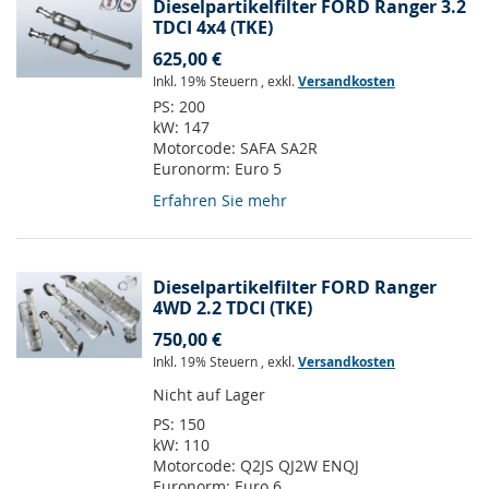
Dieselpartikelfilter FORD Ranger 3.2
TDCI 4x4 (TKE)
625,00 €
Inkl. 19% Steuern
,
exkl.
Versandkosten
PS:
200
kW:
147
Motorcode:
SAFA SA2R
Euronorm:
Euro 5
Erfahren Sie mehr
Dieselpartikelfilter FORD Ranger
4WD 2.2 TDCI (TKE)
750,00 €
Inkl. 19% Steuern
,
exkl.
Versandkosten
Nicht auf Lager
PS:
150
kW:
110
Motorcode:
Q2JS QJ2W ENQJ
Euronorm:
Euro 6