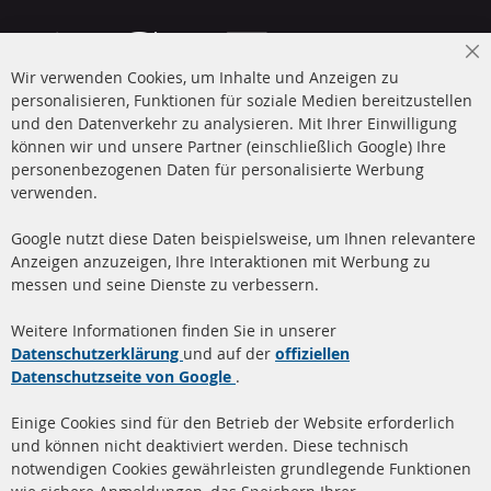
Cl
Wir verwenden Cookies, um Inhalte und Anzeigen zu
Co
Ba
personalisieren, Funktionen für soziale Medien bereitzustellen
und den Datenverkehr zu analysieren. Mit Ihrer Einwilligung
+49 (0) 4533 799 00 0
können wir und unsere Partner (einschließlich Google) Ihre
Mo-Do: 09-17 Uhr, Fr 09-16 Uhr
personenbezogenen Daten für personalisierte Werbung
verwenden.
info@contra-automotive.de
www.contra-automotive.de
Google nutzt diese Daten beispielsweise, um Ihnen relevantere
facebook
instagram
Anzeigen anzuzeigen, Ihre Interaktionen mit Werbung zu
messen und seine Dienste zu verbessern.
Quick Links
Kundenservice
Weitere Informationen finden Sie in unserer
Dieselpartikelfilter (DPF)
Über uns
Datenschutzerklärung
und auf der
offiziellen
Datenschutzseite von Google
.
Dieselpartikelfilter
Zahlungsarten
Reinigung
Versandkosten
Einige Cookies sind für den Betrieb der Website erforderlich
Katalysator (KAT)
und können nicht deaktiviert werden. Diese technisch
Kontakt
notwendigen Cookies gewährleisten grundlegende Funktionen
Sensoren