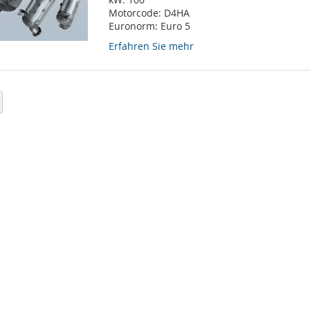
Motorcode:
D4HA
Euronorm:
Euro 5
Erfahren Sie mehr
eite
eite
Weiter