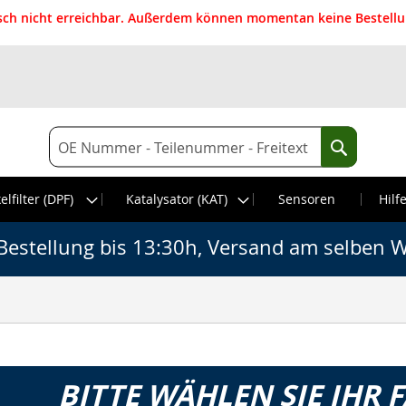
isch nicht erreichbar. Außerdem können momentan keine Bestellun
Suche
Suche
elfilter (DPF)
Katalysator (KAT)
Sensoren
Hilf
Bestellung bis 13:30h, Versand am selben W
BITTE WÄHLEN SIE IHR 