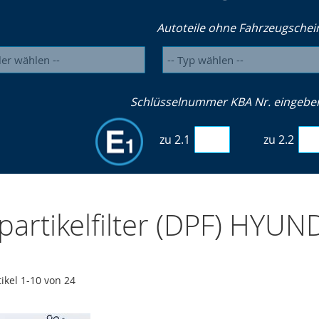
Autoteile ohne Fahrzeugschei
Schlüsselnummer KBA Nr. eingeben 
zu 2.1
zu 2.2
partikelfilter (DPF) HYUN
tikel
1
-
10
von
24