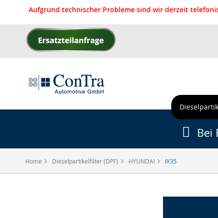
Aufgrund technischer Probleme sind wir derzeit telefon
Direkt
zum
Inhalt
Dieselpartik
Bei 
Home
Dieselpartikelfilter (DPF)
HYUNDAI
IX35