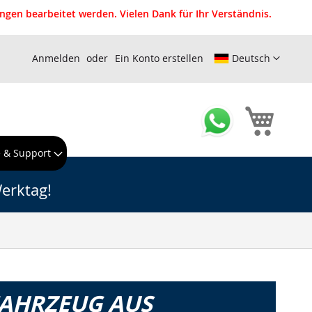
gen bearbeitet werden. Vielen Dank für Ihr Verständnis.
Anmelden
Ein Konto erstellen
Deutsch
Mein W
e & Support
erktag!
FAHRZEUG AUS