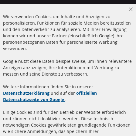
Cl
Wir verwenden Cookies, um Inhalte und Anzeigen zu
Co
Ba
personalisieren, Funktionen für soziale Medien bereitzustellen
und den Datenverkehr zu analysieren. Mit Ihrer Einwilligung
+49 (0) 4533 799 00 0
können wir und unsere Partner (einschließlich Google) Ihre
Mo-Do: 09-17 Uhr, Fr 09-16 Uhr
personenbezogenen Daten für personalisierte Werbung
verwenden.
info@contra-automotive.de
www.contra-automotive.de
Google nutzt diese Daten beispielsweise, um Ihnen relevantere
facebook
instagram
Anzeigen anzuzeigen, Ihre Interaktionen mit Werbung zu
messen und seine Dienste zu verbessern.
Quick Links
Kundenservice
Weitere Informationen finden Sie in unserer
Dieselpartikelfilter (DPF)
Über uns
Datenschutzerklärung
und auf der
offiziellen
Datenschutzseite von Google
.
Dieselpartikelfilter
Zahlungsarten
Reinigung
Versandkosten
Einige Cookies sind für den Betrieb der Website erforderlich
Katalysator (KAT)
und können nicht deaktiviert werden. Diese technisch
Kontakt
notwendigen Cookies gewährleisten grundlegende Funktionen
Sensoren
wie sichere Anmeldungen, das Speichern Ihrer
Vertrag widerrufen