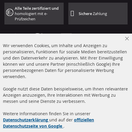
Alle Teile zertifiziert und
homologiert mit e-
Sichere
Zahlung
Prüfzeichen
Cl
Wir verwenden Cookies, um Inhalte und Anzeigen zu
Co
Ba
personalisieren, Funktionen für soziale Medien bereitzustellen
und den Datenverkehr zu analysieren. Mit Ihrer Einwilligung
+49 (0) 4533 799 00 0
können wir und unsere Partner (einschließlich Google) Ihre
Mo-Do: 09-17 Uhr, Fr 09-16 Uhr
personenbezogenen Daten für personalisierte Werbung
verwenden.
info@contra-automotive.de
www.contra-automotive.de
Google nutzt diese Daten beispielsweise, um Ihnen relevantere
facebook
instagram
Anzeigen anzuzeigen, Ihre Interaktionen mit Werbung zu
messen und seine Dienste zu verbessern.
Quick Links
Kundenservice
Weitere Informationen finden Sie in unserer
Dieselpartikelfilter (DPF)
Über uns
Datenschutzerklärung
und auf der
offiziellen
Datenschutzseite von Google
.
Dieselpartikelfilter
Zahlungsarten