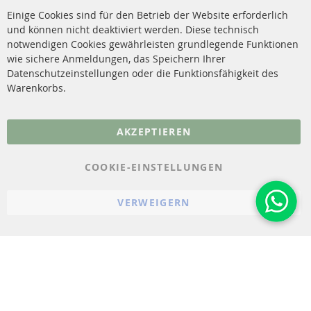
Reinigung
Versandkosten
Einige Cookies sind für den Betrieb der Website erforderlich
Katalysator (KAT)
und können nicht deaktiviert werden. Diese technisch
Kontakt
notwendigen Cookies gewährleisten grundlegende Funktionen
Sensoren
wie sichere Anmeldungen, das Speichern Ihrer
Vertrag widerrufen
Datenschutzeinstellungen oder die Funktionsfähigkeit des
FAQ
Warenkorbs.
More Links
AKZEPTIEREN
Datenschutz
AGB
COOKIE-EINSTELLUNGEN
Widerrufsbelehrung
VERWEIGERN
Impressum
Cookie-Einstellungen
© 2023-2026 ConTra Automotive GmbH. All Rights Reserved.