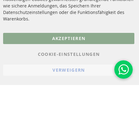
Sensoren
wie sichere Anmeldungen, das Speichern Ihrer
Vertrag widerrufen
Datenschutzeinstellungen oder die Funktionsfähigkeit des
FAQ
Warenkorbs.
More Links
AKZEPTIEREN
Datenschutz
AGB
COOKIE-EINSTELLUNGEN
Widerrufsbelehrung
VERWEIGERN
Impressum
Cookie-Einstellungen
© 2023-2026 ConTra Automotive GmbH. All Rights Reserved.