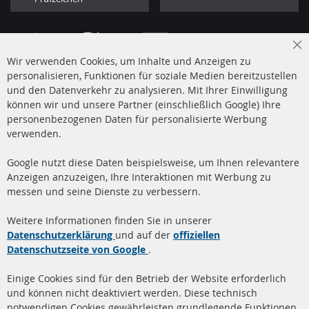
Cl
Wir verwenden Cookies, um Inhalte und Anzeigen zu
Co
Ba
personalisieren, Funktionen für soziale Medien bereitzustellen
und den Datenverkehr zu analysieren. Mit Ihrer Einwilligung
+49 (0) 4533 799 00 0
können wir und unsere Partner (einschließlich Google) Ihre
Mo-Do: 09-17 Uhr, Fr 09-16 Uhr
personenbezogenen Daten für personalisierte Werbung
verwenden.
info@contra-automotive.de
www.contra-automotive.de
Google nutzt diese Daten beispielsweise, um Ihnen relevantere
facebook
instagram
Anzeigen anzuzeigen, Ihre Interaktionen mit Werbung zu
messen und seine Dienste zu verbessern.
Quick Links
Kundenservice
Weitere Informationen finden Sie in unserer
Dieselpartikelfilter (DPF)
Über uns
Datenschutzerklärung
und auf der
offiziellen
Datenschutzseite von Google
.
Dieselpartikelfilter
Zahlungsarten
Reinigung
Versandkosten
Einige Cookies sind für den Betrieb der Website erforderlich
Katalysator (KAT)
und können nicht deaktiviert werden. Diese technisch
Kontakt
notwendigen Cookies gewährleisten grundlegende Funktionen