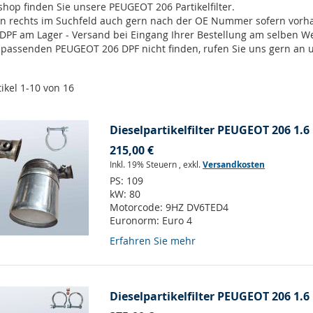
hop finden Sie unsere PEUGEOT 206 Partikelfilter.
en rechts im Suchfeld auch gern nach der OE Nummer sofern vor
 DPF am Lager - Versand bei Eingang Ihrer Bestellung am selben 
n passenden PEUGEOT 206 DPF nicht finden, rufen Sie uns gern an 
tikel
1
-
10
von
16
Dieselpartikelfilter PEUGEOT 206 1.6
215,00 €
Inkl. 19% Steuern
,
exkl.
Versandkosten
PS:
109
kW:
80
Motorcode:
9HZ DV6TED4
Euronorm:
Euro 4
Erfahren Sie mehr
Dieselpartikelfilter PEUGEOT 206 1.6