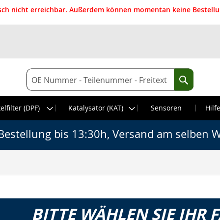
isch nicht erreichbar. Außerdem können momentan keine Bestellun
Suche
Suche
elfilter (DPF)
Katalysator (KAT)
Sensoren
Hilf
Bestellung bis 13:30h, Versand am selben W
BITTE WÄHLEN SIE IHR 