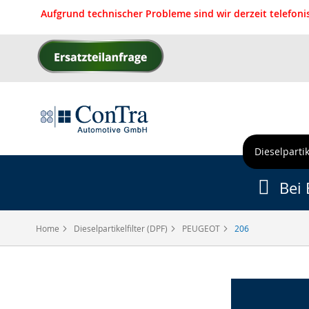
Aufgrund technischer Probleme sind wir derzeit telefon
Direkt
zum
Inhalt
Dieselpartik
Bei 
Home
Dieselpartikelfilter (DPF)
PEUGEOT
206