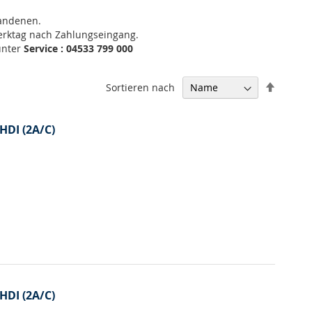
handenen.
Werktag nach Zahlungseingang.
unter
Service : 04533 799 000
In
Sortieren nach
absteig
Reihenf
 HDI (2A/C)
 HDI (2A/C)