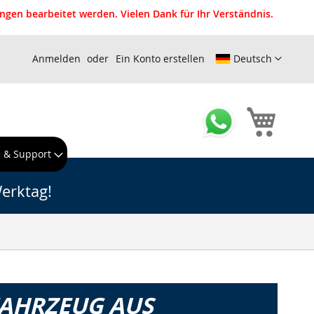
gen bearbeitet werden. Vielen Dank für Ihr Verständnis.
Anmelden
Ein Konto erstellen
Deutsch
Mein W
e & Support
erktag!
FAHRZEUG AUS