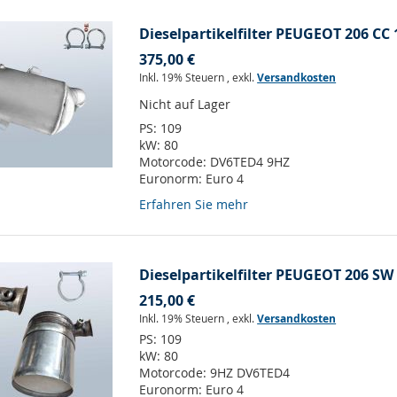
Dieselpartikelfilter PEUGEOT 206 CC 
375,00 €
Inkl. 19% Steuern
,
exkl.
Versandkosten
Nicht auf Lager
PS:
109
kW:
80
Motorcode:
DV6TED4 9HZ
Euronorm:
Euro 4
Erfahren Sie mehr
Dieselpartikelfilter PEUGEOT 206 SW 
215,00 €
Inkl. 19% Steuern
,
exkl.
Versandkosten
PS:
109
kW:
80
Motorcode:
9HZ DV6TED4
Euronorm:
Euro 4