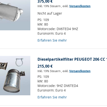
375,00 €
Inkl. 19% Steuern
,
exkl.
Versandkosten
Nicht auf Lager
PS:
109
kW:
80
Motorcode:
DV6TED4 9HZ
Euronorm:
Euro 4
Erfahren Sie mehr
Dieselpartikelfilter PEUGEOT 206 CC 
215,00 €
Inkl. 19% Steuern
,
exkl.
Versandkosten
PS:
109
kW:
80
Motorcode:
9HZ DV6TED4
Euronorm:
Euro 4
Erfahren Sie mehr