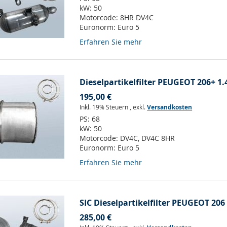
kW:
50
Motorcode:
8HR DV4C
Euronorm:
Euro 5
Erfahren Sie mehr
Dieselpartikelfilter PEUGEOT 206+ 1.4
195,00 €
Inkl. 19% Steuern
,
exkl.
Versandkosten
PS:
68
kW:
50
Motorcode:
DV4C, DV4C 8HR
Euronorm:
Euro 5
Erfahren Sie mehr
SIC Dieselpartikelfilter PEUGEOT 206 
285,00 €