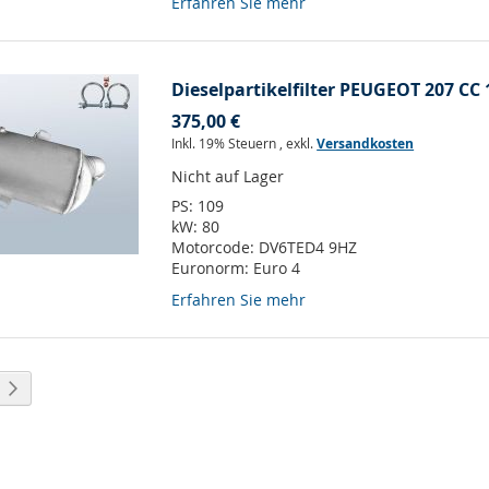
Erfahren Sie mehr
Dieselpartikelfilter PEUGEOT 207 CC 
375,00 €
Inkl. 19% Steuern
,
exkl.
Versandkosten
Nicht auf Lager
PS:
109
kW:
80
Motorcode:
DV6TED4 9HZ
Euronorm:
Euro 4
Erfahren Sie mehr
eite
Seite
Weiter