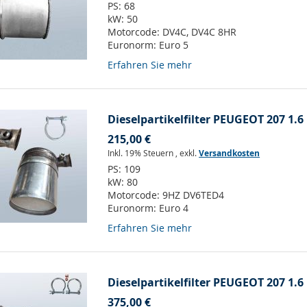
PS:
68
kW:
50
Motorcode:
DV4C, DV4C 8HR
Euronorm:
Euro 5
Erfahren Sie mehr
Dieselpartikelfilter PEUGEOT 207 1.
215,00 €
Inkl. 19% Steuern
,
exkl.
Versandkosten
PS:
109
kW:
80
Motorcode:
9HZ DV6TED4
Euronorm:
Euro 4
Erfahren Sie mehr
Dieselpartikelfilter PEUGEOT 207 1.
375,00 €