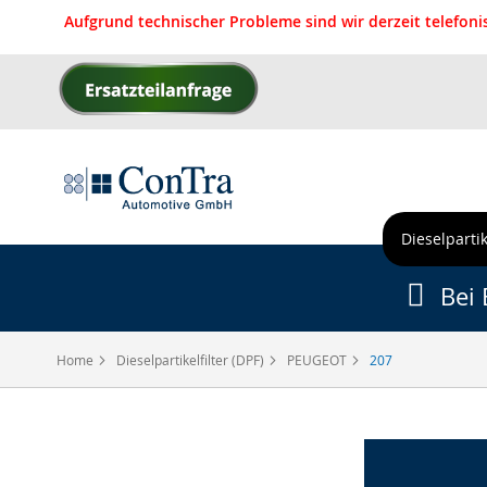
Aufgrund technischer Probleme sind wir derzeit telefon
Direkt
zum
Inhalt
Dieselpartik
Bei 
Home
Dieselpartikelfilter (DPF)
PEUGEOT
207