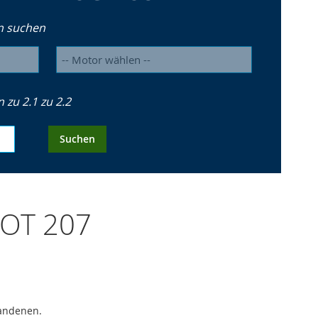
n suchen
zu 2.1 zu 2.2
Suchen
GEOT 207
handenen.