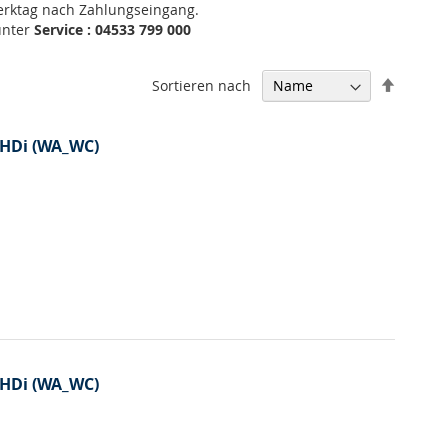
Werktag nach Zahlungseingang.
unter
Service : 04533 799 000
In
Sortieren nach
absteig
Reihenf
4 HDi (WA_WC)
4 HDi (WA_WC)