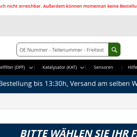
isch nicht erreichbar. Außerdem können momentan keine Bestellun
Suche
Suche
elfilter (DPF)
Katalysator (KAT)
Sensoren
Hilf
Bestellung bis 13:30h, Versand am selben W
BITTE WÄHLEN SIE IHR 