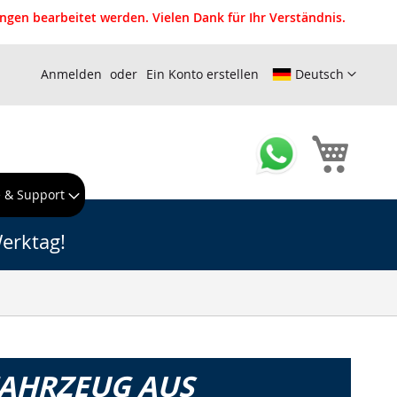
gen bearbeitet werden. Vielen Dank für Ihr Verständnis.
Anmelden
Ein Konto erstellen
Deutsch
Mein W
e & Support
erktag!
FAHRZEUG AUS