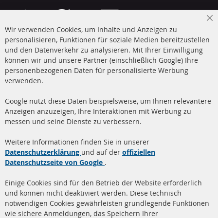
Cl
Wir verwenden Cookies, um Inhalte und Anzeigen zu
Co
Ba
personalisieren, Funktionen für soziale Medien bereitzustellen
und den Datenverkehr zu analysieren. Mit Ihrer Einwilligung
+49 (0) 4533 799 00 0
können wir und unsere Partner (einschließlich Google) Ihre
Mo-Do: 09-17 Uhr, Fr 09-16 Uhr
personenbezogenen Daten für personalisierte Werbung
verwenden.
info@contra-automotive.de
www.contra-automotive.de
Google nutzt diese Daten beispielsweise, um Ihnen relevantere
facebook
instagram
Anzeigen anzuzeigen, Ihre Interaktionen mit Werbung zu
messen und seine Dienste zu verbessern.
Quick Links
Kundenservice
Weitere Informationen finden Sie in unserer
Dieselpartikelfilter (DPF)
Über uns
Datenschutzerklärung
und auf der
offiziellen
Datenschutzseite von Google
.
Dieselpartikelfilter
Zahlungsarten
Reinigung
Versandkosten
Einige Cookies sind für den Betrieb der Website erforderlich
Katalysator (KAT)
und können nicht deaktiviert werden. Diese technisch
Kontakt
notwendigen Cookies gewährleisten grundlegende Funktionen
Sensoren
wie sichere Anmeldungen, das Speichern Ihrer
Vertrag widerrufen