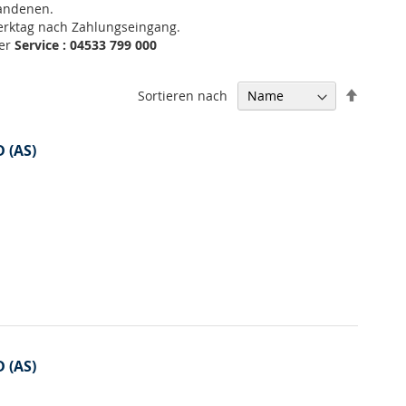
handenen.
Werktag nach Zahlungseingang.
ter
Service : 04533 799 000
In
Sortieren nach
absteig
Reihenf
D (AS)
D (AS)