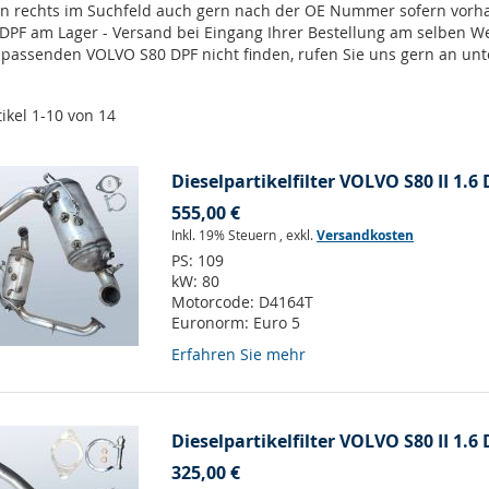
en rechts im Suchfeld auch gern nach der OE Nummer sofern vor
 DPF am Lager - Versand bei Eingang Ihrer Bestellung am selben 
n passenden VOLVO S80 DPF nicht finden, rufen Sie uns gern an un
tikel
1
-
10
von
14
Dieselpartikelfilter VOLVO S80 II 1.6 
555,00 €
Inkl. 19% Steuern
,
exkl.
Versandkosten
PS:
109
kW:
80
Motorcode:
D4164T
Euronorm:
Euro 5
Erfahren Sie mehr
Dieselpartikelfilter VOLVO S80 II 1.6 
325,00 €