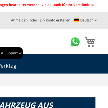
gen bearbeitet werden. Vielen Dank für Ihr Verständnis.
Anmelden
Ein Konto erstellen
Deutsch
Mein W
e & Support
erktag!
FAHRZEUG AUS