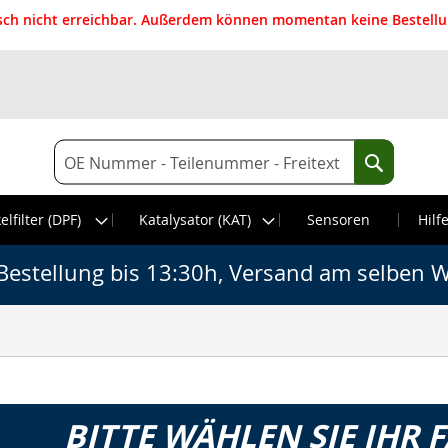
isch nicht erreichbar. Außerdem können momentan keine Bestellun
Suche
Suche
elfilter (DPF)
Katalysator (KAT)
Sensoren
Hilf
Bestellung bis 13:30h, Versand am selben W
BITTE WÄHLEN SIE IHR 