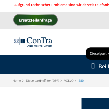
Aufgrund technischer Probleme sind wir derzeit telefon
Direkt
zum
Inhalt
Dieselpartik
Bei 
Home
Dieselpartikelfilter (DPF)
VOLVO
S80