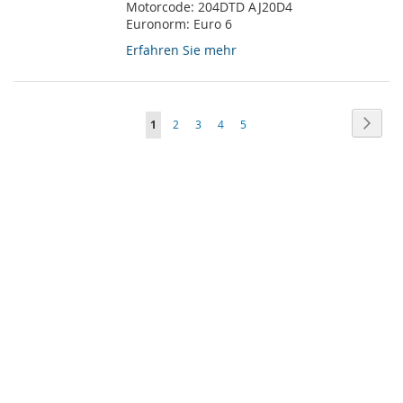
Motorcode:
204DTD AJ20D4
Euronorm:
Euro 6
Erfahren Sie mehr
Seite
Seite
Weite
Sie
Seite
Seite
Seite
Seite
1
2
3
4
5
lesen
gerade
Seite