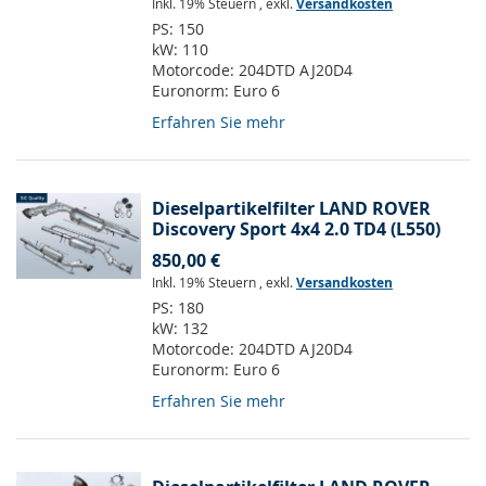
Inkl. 19% Steuern
,
exkl.
Versandkosten
PS:
150
kW:
110
Motorcode:
204DTD AJ20D4
Euronorm:
Euro 6
Erfahren Sie mehr
Dieselpartikelfilter LAND ROVER
Discovery Sport 4x4 2.0 TD4 (L550)
850,00 €
Inkl. 19% Steuern
,
exkl.
Versandkosten
PS:
180
kW:
132
Motorcode:
204DTD AJ20D4
Euronorm:
Euro 6
Erfahren Sie mehr