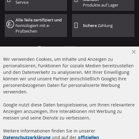
Service
Produkte auf Lager
Alle Teile zertifiziert und
homologiert mit e-
Sichere
Zahlung
Prüfzeichen
Cl
Wir verwenden Cookies, um Inhalte und Anzeigen zu
Co
Ba
personalisieren, Funktionen für soziale Medien bereitzustellen
und den Datenverkehr zu analysieren. Mit Ihrer Einwilligung
+49 (0) 4533 799 00 0
können wir und unsere Partner (einschließlich Google) Ihre
Mo-Do: 09-17 Uhr, Fr 09-16 Uhr
personenbezogenen Daten für personalisierte Werbung
verwenden.
info@contra-automotive.de
www.contra-automotive.de
Google nutzt diese Daten beispielsweise, um Ihnen relevantere
facebook
instagram
Anzeigen anzuzeigen, Ihre Interaktionen mit Werbung zu
messen und seine Dienste zu verbessern.
Quick Links
Kundenservice
Weitere Informationen finden Sie in unserer
Dieselpartikelfilter (DPF)
Über uns
Datenschutzerklärung
und auf der
offiziellen