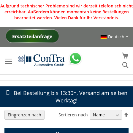
Aufgrund technischer Probleme sind wir derzeit telefonisch nicht
erreichbar. Außerdem können momentan keine Bestellungen
bearbeitet werden. Vielen Dank für Ihr Verständnis.
Deutsch
Direkt
zum
Inhalt
Me
S
Bei Bestellung bis 13:30h, Versand am selben
Werktag!
In
Sortieren nach
Eingrenzen nach
ab
Re