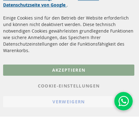
Datenschutzseite von Google
.
Dieselpartikelfilter
Zahlungsarten
Reinigung
Versandkosten
Einige Cookies sind für den Betrieb der Website erforderlich
Katalysator (KAT)
und können nicht deaktiviert werden. Diese technisch
Kontakt
notwendigen Cookies gewährleisten grundlegende Funktionen
Sensoren
wie sichere Anmeldungen, das Speichern Ihrer
Vertrag widerrufen
Datenschutzeinstellungen oder die Funktionsfähigkeit des
FAQ
Warenkorbs.
More Links
AKZEPTIEREN
Datenschutz
AGB
COOKIE-EINSTELLUNGEN
Widerrufsbelehrung
VERWEIGERN
Impressum
Cookie-Einstellungen
© 2023-2026 ConTra Automotive GmbH. All Rights Reserved.