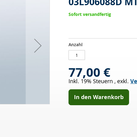
03L906088D M
Sofort versandfertig
DPF
AUF
Anzahl
AGTS
LAGER
Abgastemperatursensor
Audi
77,00 €
03L906088D
MTE
Inkl. 19% Steuern
,
exkl.
Ve
THOMSON
In den Warenkorb