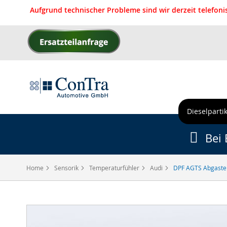
Aufgrund technischer Probleme sind wir derzeit telefon
Direkt
zum
Inhalt
Dieselpartik
Bei 
Home
Sensorik
Temperaturfühler
Audi
DPF AGTS Abgast
Zum
Ende