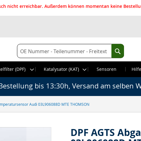
isch nicht erreichbar. Außerdem können momentan keine Bestellun
Suche
Suche
elfilter (DPF)
Katalysator (KAT)
Sensoren
Hilf
Bestellung bis 13:30h, Versand am selben W
emperatursensor Audi 03L906088D MTE THOMSON
DPF AGTS Abga