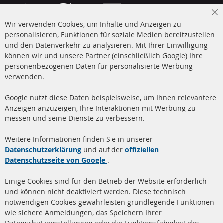
Cl
Wir verwenden Cookies, um Inhalte und Anzeigen zu
Co
Ba
personalisieren, Funktionen für soziale Medien bereitzustellen
und den Datenverkehr zu analysieren. Mit Ihrer Einwilligung
+49 (0) 4533 799 00 0
können wir und unsere Partner (einschließlich Google) Ihre
Mo-Do: 09-17 Uhr, Fr 09-16 Uhr
personenbezogenen Daten für personalisierte Werbung
verwenden.
info@contra-automotive.de
www.contra-automotive.de
Google nutzt diese Daten beispielsweise, um Ihnen relevantere
facebook
instagram
Anzeigen anzuzeigen, Ihre Interaktionen mit Werbung zu
messen und seine Dienste zu verbessern.
Quick Links
Kundenservice
Weitere Informationen finden Sie in unserer
Dieselpartikelfilter (DPF)
Über uns
Datenschutzerklärung
und auf der
offiziellen
Datenschutzseite von Google
.
Dieselpartikelfilter
Zahlungsarten
Reinigung
Versandkosten
Einige Cookies sind für den Betrieb der Website erforderlich
Katalysator (KAT)
und können nicht deaktiviert werden. Diese technisch
Kontakt
notwendigen Cookies gewährleisten grundlegende Funktionen
Sensoren
wie sichere Anmeldungen, das Speichern Ihrer
Vertrag widerrufen
Datenschutzeinstellungen oder die Funktionsfähigkeit des
FAQ