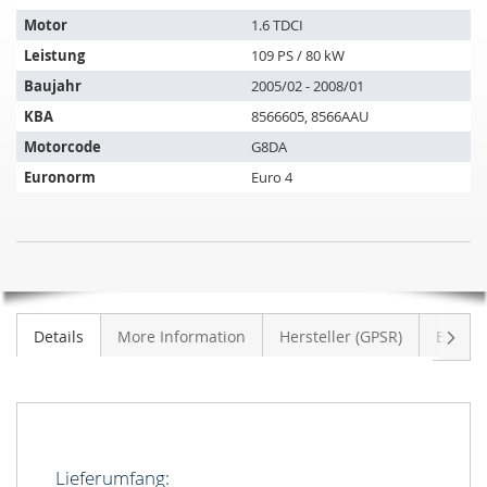
passt
auf
Motor
1.6 TDCI
folgende
Leistung
109 PS / 80 kW
Fahrzeuge:
Baujahr
2005/02 - 2008/01
KBA
8566605, 8566AAU
Motorcode
G8DA
Euronorm
Euro 4
Katalysator
NICHT
FORD
AUF
Focus
LAGER
II
Weite
Details
More Information
Hersteller (GPSR)
Bewer
1.6
TDCI
(CAP)
Lieferumfang: