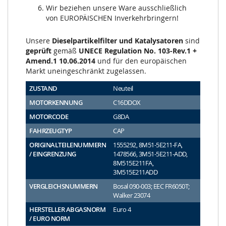
Wir beziehen unsere Ware ausschließlich
von EUROPÄISCHEN Inverkehrbringern!
Unsere
Dieselpartikelfilter und Katalysatoren
sind
geprüft
gemäß
UNECE Regulation No. 103-Rev.1 +
Amend.1 10.06.2014
und für den europäischen
Markt uneingeschränkt zugelassen.
ZUSTAND
Neuteil
MOTORKENNUNG
C16DDOX
MOTORCODE
G8DA
FAHRZEUGTYP
CAP
ORIGINALTEILENUMMERN
1555292, 8M51-5E211-FA,
/ EINGRENZUNG
1478566, 3M51-5E211-ADD,
8M515E211FA,
3M515E211ADD
VERGLEICHSNUMMERN
Bosal 090-003; EEC FR6050T;
Walker 23074
HERSTELLER ABGASNORM
Euro 4
/ EURO NORM