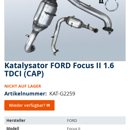
springen
Katalysator FORD Focus II 1.6
Zum
Anfang
TDCI (CAP)
der
Bildergalerie
NICHT AUF LAGER
springen
Artikelnummer
KAT-G2259
Wieder verfügbar? ✉
Der
Hersteller
FORD
Artikel
Modell
Focus II