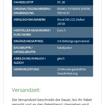
FAHRZEUGTYP
0P_68
ORIGINALTEILENUMMERN /
854465, 93168439, 854590,
EINGRENZUNG
95514137
VERGLEICHSNUMMERN
Bosal 090-223; Walker
28728
HERSTELLER ABGASNORM /
Euro 5
EURO NORM
ERGÄNZUNGSARTIKEL
mit Befestigungsmaterial
BAUGRUPPE /
Katalysator
ARTIKELGRUPPE
ABBILDUNG ÄHNLICH /
gleich
GLEICH
GEWÄHRLEISTUNG
24 Monate gesetzliche
Gewährleistung
Versandzeit:
Die Versandzeit beschreibt die Dauer, bis Ihr Paket
gepackt und an den Paketdienst übergeben wird.