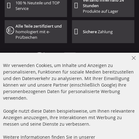
Versand innerhalb 24
100 % Neuteile und TOP
Stunden
Service
Produkte auf Lager
Alle Teile zertifiziert und
homologiert mit e-
Sichere
Zahlung
Prüfzeichen
Cl
Wir verwenden Cookies, um Inhalte und Anzeigen zu
Co
Ba
personalisieren, Funktionen für soziale Medien bereitzustellen
und den Datenverkehr zu analysieren. Mit Ihrer Einwilligung
+49 (0) 4533 799 00 0
können wir und unsere Partner (einschließlich Google) Ihre
Mo-Do: 09-17 Uhr, Fr 09-16 Uhr
personenbezogenen Daten für personalisierte Werbung
verwenden.
info@contra-automotive.de
www.contra-automotive.de
Google nutzt diese Daten beispielsweise, um Ihnen relevantere
facebook
instagram
Anzeigen anzuzeigen, Ihre Interaktionen mit Werbung zu
messen und seine Dienste zu verbessern.
Quick Links
Kundenservice
Weitere Informationen finden Sie in unserer