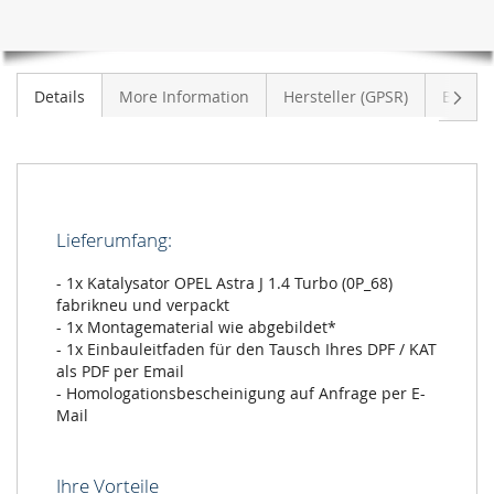
Weite
Details
More Information
Hersteller (GPSR)
Bewer
Lieferumfang:
- 1x Katalysator OPEL Astra J 1.4 Turbo (0P_68)
fabrikneu und verpackt
- 1x Montagematerial wie abgebildet*
- 1x Einbauleitfaden für den Tausch Ihres DPF / KAT
als PDF per Email
- Homologationsbescheinigung auf Anfrage per E-
Mail
Ihre Vorteile