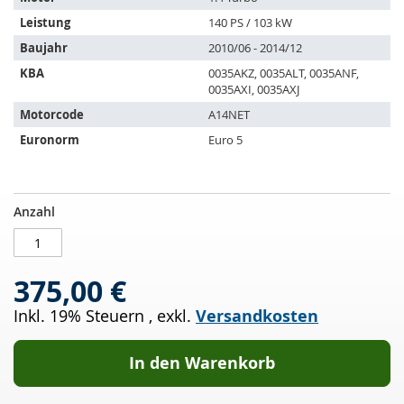
folgende
Leistung
140 PS / 103 kW
Fahrzeuge:
Baujahr
2010/06 - 2014/12
KBA
0035AKZ, 0035ALT, 0035ANF,
0035AXI, 0035AXJ
Motorcode
A14NET
Euronorm
Euro 5
Katalysator
AUF
Anzahl
OPEL
LAGER
Astra
J
375,00 €
1.4
Turbo
Inkl. 19% Steuern
,
exkl.
Versandkosten
(0P_68)
In den Warenkorb