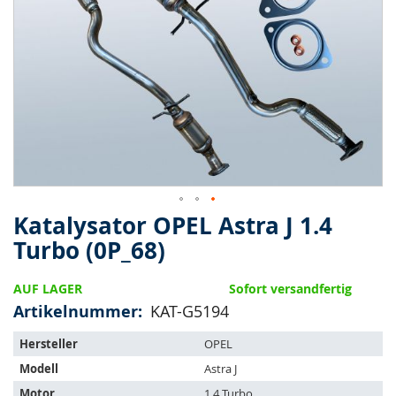
springen
Katalysator OPEL Astra J 1.4
Zum
Anfang
Turbo (0P_68)
der
Bildergalerie
AUF LAGER
Sofort versandfertig
springen
Artikelnummer
KAT-G5194
Der
Hersteller
OPEL
Artikel
Modell
Astra J
passt
auf
Motor
1.4 Turbo