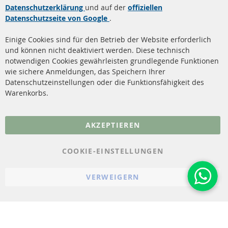
Dieselpartikelfilter (DPF)
Über uns
Datenschutzerklärung
und auf der
offiziellen
Datenschutzseite von Google
.
Dieselpartikelfilter
Zahlungsarten
Reinigung
Versandkosten
Einige Cookies sind für den Betrieb der Website erforderlich
Katalysator (KAT)
und können nicht deaktiviert werden. Diese technisch
Kontakt
notwendigen Cookies gewährleisten grundlegende Funktionen
Sensoren
wie sichere Anmeldungen, das Speichern Ihrer
Vertrag widerrufen
Datenschutzeinstellungen oder die Funktionsfähigkeit des
FAQ
Warenkorbs.
More Links
AKZEPTIEREN
Datenschutz
AGB
COOKIE-EINSTELLUNGEN
Widerrufsbelehrung
VERWEIGERN
Impressum
Cookie-Einstellungen