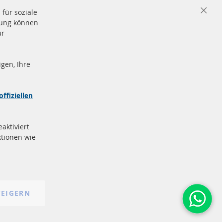
für soziale
Close
igung können
Cooki
Bar
ür
gen, Ihre
nd
Sichere
Zahlung
zeichen
offiziellen
e
More Links
aktiviert
Datenschutz
tionen wie
AGB
Widerrufsbelehrung
Impressum
Cookie-Einstellungen
EIGERN