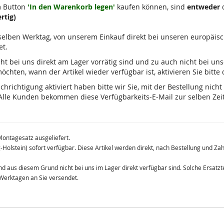
m Button
'In den Warenkorb legen'
kaufen können, sind
entweder
d
rtig)
m selben Werktag, von unserem Einkauf direkt bei unseren europäis
et.
 nicht bei uns direkt am Lager vorrätig sind und zu auch nicht bei u
chten, wann der Artikel wieder verfügbar ist, aktivieren Sie bitte
ichtigung aktiviert haben bitte wir Sie, mit der Bestellung nicht
lle Kunden bekommen diese Verfügbarkeits-E-Mail zur selben Zeit
Montagesatz ausgeliefert.
g-Holstein) sofort verfügbar. Diese Artikel werden direkt, nach Bestellung und Z
 und aus diesem Grund nicht bei uns im Lager direkt verfügbar sind. Solche Ersat
 Werktagen an Sie versendet.