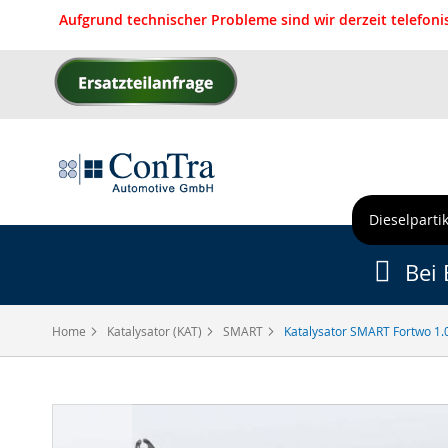
Aufgrund technischer Probleme sind wir derzeit telefon
Direkt
zum
Inhalt
Dieselpartik
Bei 
Home
Katalysator (KAT)
SMART
Katalysator SMART Fortwo 1.
Zum
Ende