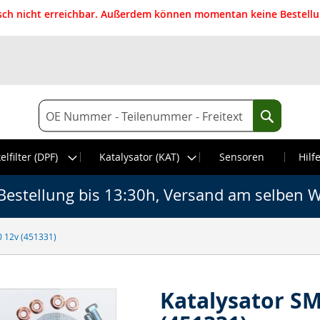
isch nicht erreichbar. Außerdem können momentan keine Bestellun
Suche
Suche
elfilter (DPF)
Katalysator (KAT)
Sensoren
Hilf
Bestellung bis 13:30h, Versand am selben W
0 12v (451331)
Katalysator SM