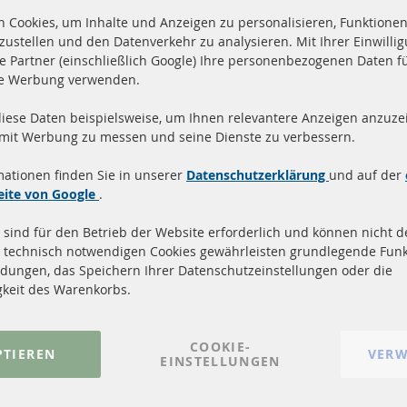
 Cookies, um Inhalte und Anzeigen zu personalisieren, Funktionen 
zustellen und den Datenverkehr zu analysieren. Mit Ihrer Einwill
e Partner (einschließlich Google) Ihre personenbezogenen Daten f
te Werbung verwenden.
diese Daten beispielsweise, um Ihnen relevantere Anzeigen anzuzei
and innerhalb 24 Stunden
Alle Teile zertifiziert u
 mit Werbung zu messen und seine Dienste zu verbessern.
ukte auf Lager
homologiert mit e-Prüf
mationen finden Sie in unserer
Datenschutzerklärung
und auf der
Quick Links
Kundenservic
eite von Google
.
 sind für den Betrieb der Website erforderlich und können nicht de
Dieselpartikelfilter (DPF)
Über uns
 technisch notwendigen Cookies gewährleisten grundlegende Funk
Dieselpartikelfilter Reinigung
Zahlungsarten
dungen, das Speichern Ihrer Datenschutzeinstellungen oder die
Katalysator (KAT)
Versandkosten
gkeit des Warenkorbs.
Sensoren
Kontakt
FAQ
Vertrag widerrufen
COOKIE-
PTIEREN
VERW
EINSTELLUNGEN