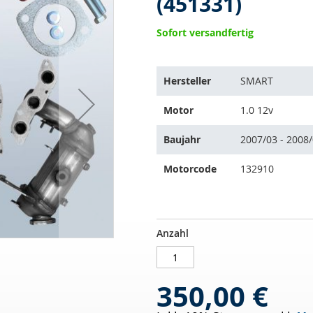
(451331)
Sofort versandfertig
Der
Hersteller
SMART
Artikel
passt
Motor
1.0 12v
auf
folgende
Baujahr
2007/03 - 2008
Fahrzeuge:
Motorcode
132910
Katalysator
AUF
Anzahl
SMART
LAGER
Fortwo
1.0
350,00 €
12v
(451331)