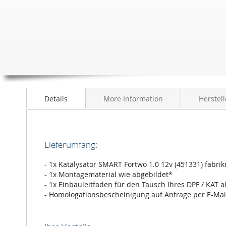
Anfang
der
Bildergalerie
springen
Details
More Information
Herstell
Lieferumfang:
- 1x Katalysator SMART Fortwo 1.0 12v (451331) fabri
- 1x Montagematerial wie abgebildet*
- 1x Einbauleitfaden für den Tausch Ihres DPF / KAT a
- Homologationsbescheinigung auf Anfrage per E-Mai