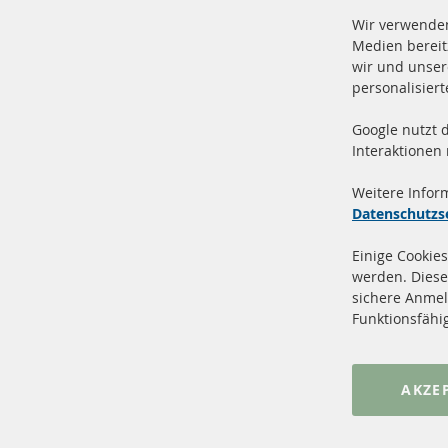
Wir verwenden
Medien bereit
wir und unser
personalisier
Google nutzt 
Vers
100 % Neuteile und TOP Service
Interaktionen
Prod
Weitere Infor
Datenschutzs
Einige Cookies
werden. Diese
sichere Anmel
+49 (0) 4533 799 00 0
Funktionsfähi
Mo-Do: 09-17 Uhr, Fr 09-16 Uhr
info@contra-automotive.de
www.contra-automotive.de
AKZE
facebook
instagram