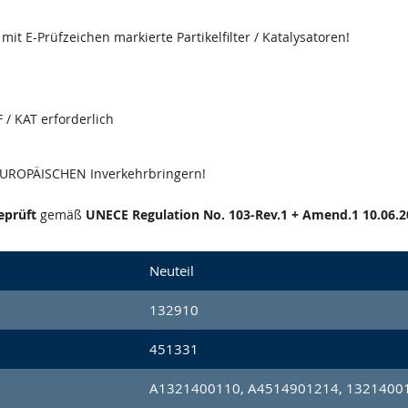
it E-Prüfzeichen markierte Partikelfilter / Katalysatoren!
 / KAT erforderlich
 EUROPÄISCHEN Inverkehrbringern!
eprüft
gemäß
UNECE Regulation No. 103-Rev.1 + Amend.1 10.06.2
Neuteil
132910
451331
A1321400110, A4514901214, 1321400