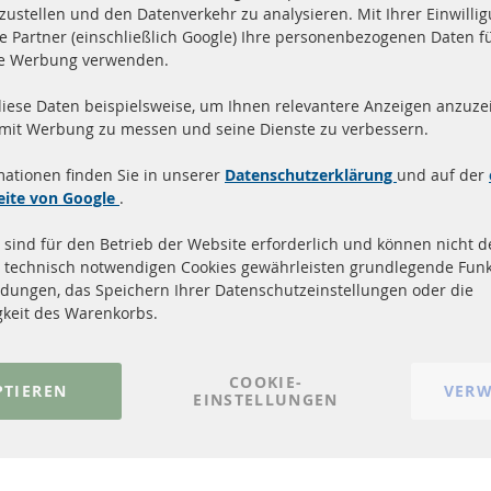
zustellen und den Datenverkehr zu analysieren. Mit Ihrer Einwill
e Partner (einschließlich Google) Ihre personenbezogenen Daten f
te Werbung verwenden.
diese Daten beispielsweise, um Ihnen relevantere Anzeigen anzuzei
and innerhalb 24 Stunden
Alle Teile zertifiziert u
 mit Werbung zu messen und seine Dienste zu verbessern.
ukte auf Lager
homologiert mit e-Prüf
mationen finden Sie in unserer
Datenschutzerklärung
und auf der
Quick Links
Kundenservic
eite von Google
.
 sind für den Betrieb der Website erforderlich und können nicht de
Dieselpartikelfilter (DPF)
Über uns
 technisch notwendigen Cookies gewährleisten grundlegende Funk
Dieselpartikelfilter Reinigung
Zahlungsarten
dungen, das Speichern Ihrer Datenschutzeinstellungen oder die
Katalysator (KAT)
Versandkosten
gkeit des Warenkorbs.
Sensoren
Kontakt
FAQ
Vertrag widerrufen
COOKIE-
PTIEREN
VERW
EINSTELLUNGEN