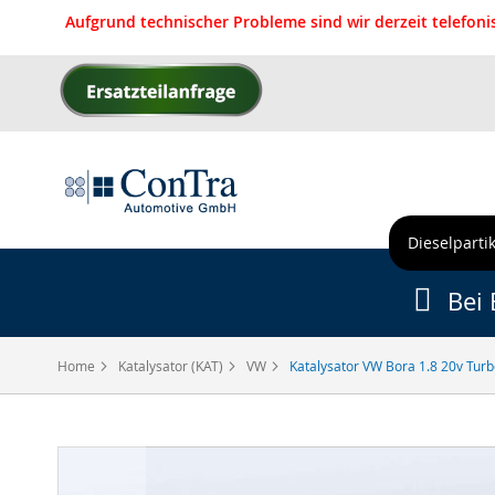
Aufgrund technischer Probleme sind wir derzeit telefon
Direkt
zum
Inhalt
Dieselpartik
Bei 
Home
Katalysator (KAT)
VW
Katalysator VW Bora 1.8 20v Turb
Zum
Ende