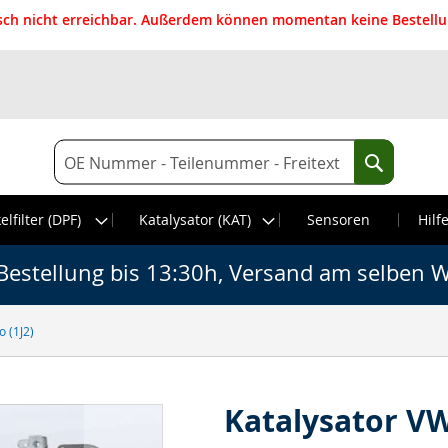
isch nicht erreichbar. Außerdem können momentan keine Bestellun
Suche
Suche
elfilter (DPF)
Katalysator (KAT)
Sensoren
Hilf
Bestellung bis 13:30h, Versand am selben W
o (1J2)
Katalysator VW