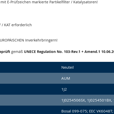
it E-Prüfzeichen markierte Partikelfilter / Katalysatoren!
 / KAT erforderlich
 EUROPÄISCHEN Inverkehrbringern!
eprüft
gemäß
UNECE Regulation No. 103-Rev.1 + Amend.1 10.06.2
Neuteil
AUM
1J2
1J0254506SX, 1J0254501BX,
Bosal 099-075; EEC VK6048T;