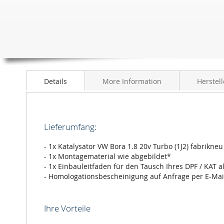
Anfang
der
Bildergalerie
springen
Details
More Information
Herstell
Lieferumfang:
- 1x Katalysator VW Bora 1.8 20v Turbo (1J2) fabrikne
- 1x Montagematerial wie abgebildet*
- 1x Einbauleitfaden für den Tausch Ihres DPF / KAT a
- Homologationsbescheinigung auf Anfrage per E-Mai
Ihre Vorteile