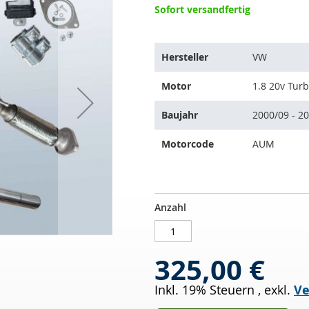
Sofort versandfertig
Der
Hersteller
VW
Artikel
passt
Motor
1.8 20v Tur
auf
folgende
Baujahr
2000/09 - 2
Fahrzeuge:
Motorcode
AUM
Katalysator
AUF
Anzahl
VW
LAGER
Bora
1.8
325,00 €
20v
Turbo
Inkl. 19% Steuern
,
exkl.
Ve
(1J2)