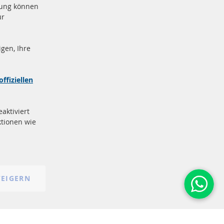
Close
igung können
Cooki
Bar
ür
gen, Ihre
nd
Sichere
Zahlung
zeichen
offiziellen
e
More Links
aktiviert
Datenschutz
tionen wie
AGB
Widerrufsbelehrung
Impressum
Cookie-Einstellungen
EIGERN