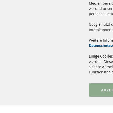
Medien bereit
wir und unser
personalisier
Google nutzt 
Vers
100 % Neuteile und TOP Service
Interaktionen
Prod
Weitere Infor
Datenschutzs
Einige Cookies
werden. Diese
sichere Anmel
+49 (0) 4533 799 00 0
Funktionsfähi
Mo-Do: 09-17 Uhr, Fr 09-16 Uhr
info@contra-automotive.de
www.contra-automotive.de
AKZE
facebook
instagram