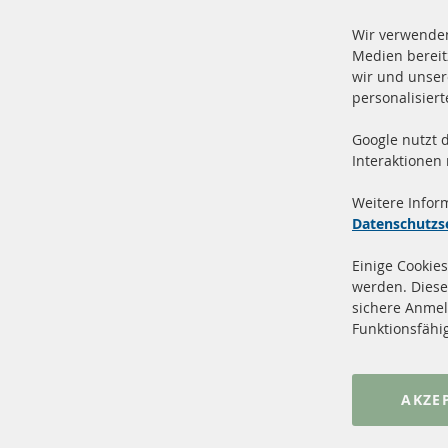
Wir verwenden
Medien bereit
wir und unser
personalisier
Google nutzt 
Vers
100 % Neuteile und TOP Service
Interaktionen
Prod
Weitere Infor
Datenschutzs
Einige Cookies
werden. Diese
sichere Anmel
+49 (0) 4533 799 00 0
Funktionsfähi
Mo-Do: 09-17 Uhr, Fr 09-16 Uhr
info@contra-automotive.de
www.contra-automotive.de
AKZE
facebook
instagram