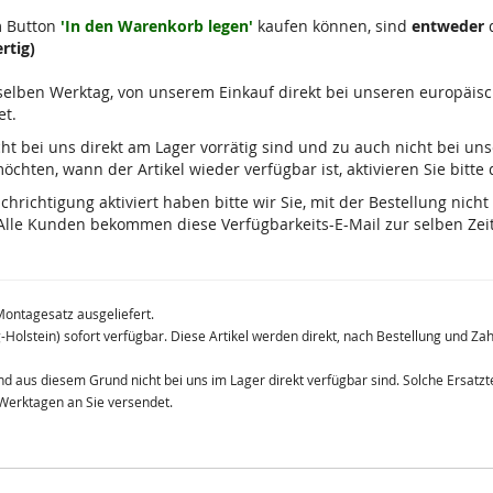
m Button
'In den Warenkorb legen'
kaufen können, sind
entweder
d
rtig)
m selben Werktag, von unserem Einkauf direkt bei unseren europäis
et.
 nicht bei uns direkt am Lager vorrätig sind und zu auch nicht bei u
chten, wann der Artikel wieder verfügbar ist, aktivieren Sie bitte
ichtigung aktiviert haben bitte wir Sie, mit der Bestellung nicht
lle Kunden bekommen diese Verfügbarkeits-E-Mail zur selben Zeit
Montagesatz ausgeliefert.
g-Holstein) sofort verfügbar. Diese Artikel werden direkt, nach Bestellung und Z
 und aus diesem Grund nicht bei uns im Lager direkt verfügbar sind. Solche Ersat
 Werktagen an Sie versendet.