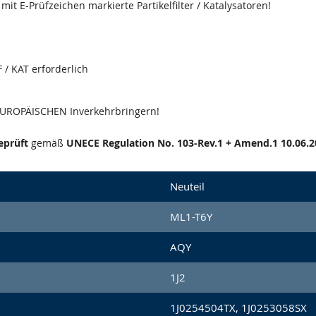
it E-Prüfzeichen markierte Partikelfilter / Katalysatoren!
 / KAT erforderlich
 EUROPÄISCHEN Inverkehrbringern!
eprüft
gemäß
UNECE Regulation No. 103-Rev.1 + Amend.1 10.06.2
Neuteil
ML1-T6Y
AQY
1J2
1J0254504TX, 1J0253058SX