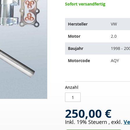
Sofort versandfertig
Der
Hersteller
VW
Artikel
passt
Motor
2.0
auf
folgende
Baujahr
1998 - 20
Fahrzeuge:
Motorcode
AQY
Katalysator
AUF
Anzahl
VW
LAGER
Bora
2.0
250,00 €
(1J2)
Inkl. 19% Steuern
,
exkl.
Ve