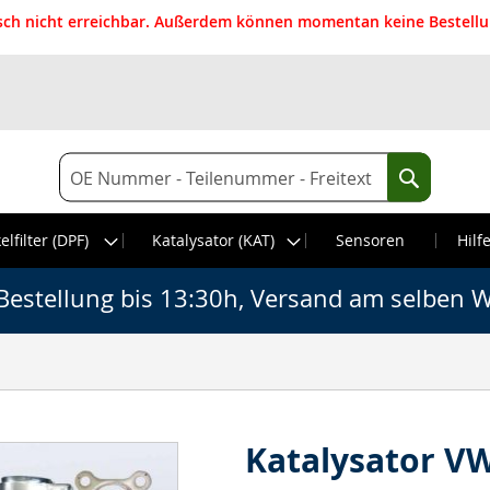
isch nicht erreichbar. Außerdem können momentan keine Bestellun
Suche
Suche
elfilter (DPF)
Katalysator (KAT)
Sensoren
Hilf
Bestellung bis 13:30h, Versand am selben W
Katalysator VW 