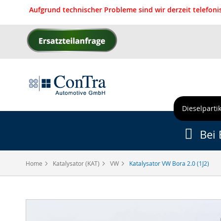
Aufgrund technischer Probleme sind wir derzeit telefon
Direkt
zum
Inhalt
Dieselpartik
Bei 
Home
Katalysator (KAT)
VW
Katalysator VW Bora 2.0 (1J2)
Zum
Ende