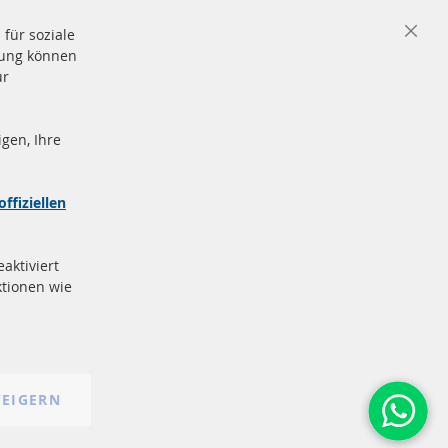
für soziale
Close
igung können
Cooki
Bar
ür
gen, Ihre
nd
Sichere
Zahlung
zeichen
offiziellen
e
More Links
aktiviert
Datenschutz
tionen wie
AGB
Widerrufsbelehrung
Impressum
Cookie-Einstellungen
EIGERN