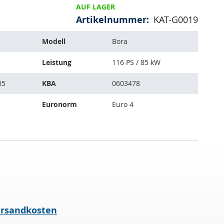
AUF LAGER
Artikelnummer
KAT-G0019
Modell
Bora
Leistung
116 PS / 85 kW
05
KBA
0603478
Euronorm
Euro 4
rsandkosten