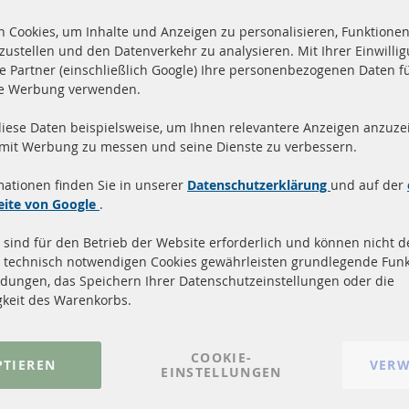
 Cookies, um Inhalte und Anzeigen zu personalisieren, Funktionen 
zustellen und den Datenverkehr zu analysieren. Mit Ihrer Einwill
e Partner (einschließlich Google) Ihre personenbezogenen Daten f
te Werbung verwenden.
diese Daten beispielsweise, um Ihnen relevantere Anzeigen anzuzei
and innerhalb 24 Stunden
Alle Teile zertifiziert u
 mit Werbung zu messen und seine Dienste zu verbessern.
ukte auf Lager
homologiert mit e-Prüf
mationen finden Sie in unserer
Datenschutzerklärung
und auf der
Quick Links
Kundenservic
eite von Google
.
 sind für den Betrieb der Website erforderlich und können nicht de
Dieselpartikelfilter (DPF)
Über uns
 technisch notwendigen Cookies gewährleisten grundlegende Funk
Dieselpartikelfilter Reinigung
Zahlungsarten
dungen, das Speichern Ihrer Datenschutzeinstellungen oder die
Katalysator (KAT)
Versandkosten
gkeit des Warenkorbs.
Sensoren
Kontakt
FAQ
Vertrag widerrufen
COOKIE-
PTIEREN
VERW
EINSTELLUNGEN