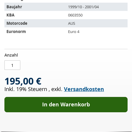
Fahrzeuge:
Baujahr
1999/10 - 2001/04
KBA
0603550
Motorcode
AUS
Euronorm
Euro 4
Katalysator
AUF
Anzahl
VW
LAGER
Bora
Kombi
195,00 €
1.6
16v
Inkl. 19% Steuern
,
exkl.
Versandkosten
(1J6)
In den Warenkorb