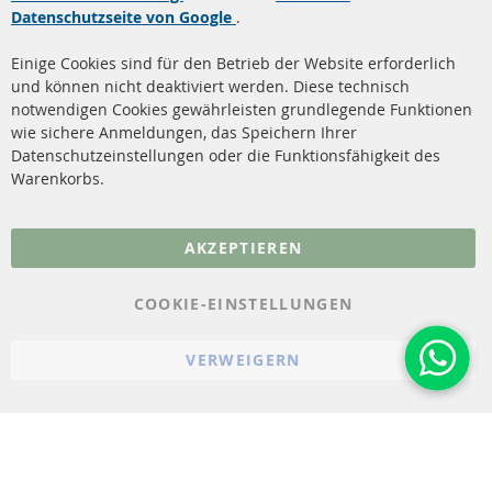
Datenschutzseite von Google
.
Dieselpartikelfilter
Zahlungsarten
Reinigung
Versandkosten
Einige Cookies sind für den Betrieb der Website erforderlich
Katalysator (KAT)
und können nicht deaktiviert werden. Diese technisch
Kontakt
notwendigen Cookies gewährleisten grundlegende Funktionen
Sensoren
wie sichere Anmeldungen, das Speichern Ihrer
Vertrag widerrufen
Datenschutzeinstellungen oder die Funktionsfähigkeit des
FAQ
Warenkorbs.
More Links
AKZEPTIEREN
Datenschutz
AGB
COOKIE-EINSTELLUNGEN
Widerrufsbelehrung
VERWEIGERN
Impressum
Cookie-Einstellungen
© 2023-2026 ConTra Automotive GmbH. All Rights Reserved.