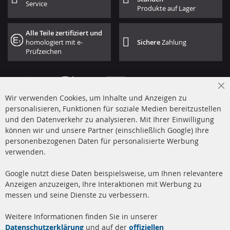
Service
Produkte auf Lager
Alle Teile zertifiziert und
homologiert mit e-
Sichere
Zahlung
Prüfzeichen
Cl
Wir verwenden Cookies, um Inhalte und Anzeigen zu
Co
Ba
personalisieren, Funktionen für soziale Medien bereitzustellen
und den Datenverkehr zu analysieren. Mit Ihrer Einwilligung
+49 (0) 4533 799 00 0
können wir und unsere Partner (einschließlich Google) Ihre
Mo-Do: 09-17 Uhr, Fr 09-16 Uhr
personenbezogenen Daten für personalisierte Werbung
verwenden.
info@contra-automotive.de
www.contra-automotive.de
Google nutzt diese Daten beispielsweise, um Ihnen relevantere
facebook
instagram
Anzeigen anzuzeigen, Ihre Interaktionen mit Werbung zu
messen und seine Dienste zu verbessern.
Quick Links
Kundenservice
Weitere Informationen finden Sie in unserer
Dieselpartikelfilter (DPF)
Über uns
Datenschutzerklärung
und auf der
offiziellen