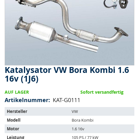
springen
Katalysator VW Bora Kombi 1.6
Zum
Anfang
16v (1J6)
der
Bildergalerie
AUF LAGER
Sofort versandfertig
springen
Artikelnummer
KAT-G0111
Der
Hersteller
VW
Artikel
Modell
Bora Kombi
passt
auf
Motor
1.6 16v
folgende
Leistung
105 PS / 77 kW