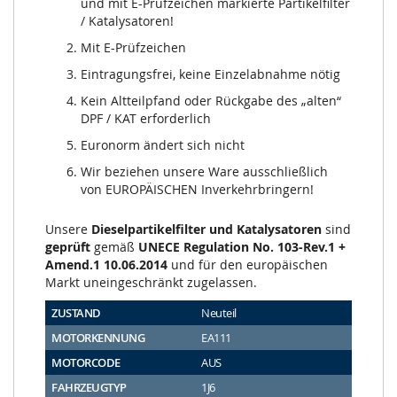
und mit E-Prüfzeichen markierte Partikelfilter
/ Katalysatoren!
Mit E-Prüfzeichen
Eintragungsfrei, keine Einzelabnahme nötig
Kein Altteilpfand oder Rückgabe des „alten“
DPF / KAT erforderlich
Euronorm ändert sich nicht
Wir beziehen unsere Ware ausschließlich
von EUROPÄISCHEN Inverkehrbringern!
Unsere
Dieselpartikelfilter und Katalysatoren
sind
geprüft
gemäß
UNECE Regulation No. 103-Rev.1 +
Amend.1 10.06.2014
und für den europäischen
Markt uneingeschränkt zugelassen.
ZUSTAND
Neuteil
MOTORKENNUNG
EA111
MOTORCODE
AUS
FAHRZEUGTYP
1J6