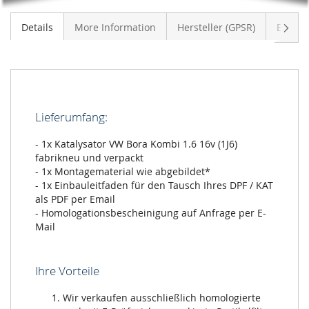
Weite
Details
More Information
Hersteller (GPSR)
Bewer
Lieferumfang:
- 1x Katalysator VW Bora Kombi 1.6 16v (1J6)
fabrikneu und verpackt
- 1x Montagematerial wie abgebildet*
- 1x Einbauleitfaden für den Tausch Ihres DPF / KAT
als PDF per Email
- Homologationsbescheinigung auf Anfrage per E-
Mail
Ihre Vorteile
Wir verkaufen ausschließlich homologierte