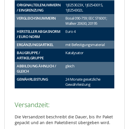
ORIGINALTEILENUMMERN
1J0253023X, 1J0254301S,
/ EINGRENZUNG
1J0254302L
VERGLEICHSNUMMERN
Bosal 090-759; EEC ST6001;
Walker 20630, 20195
HERSTELLER ABGASNORM
Euro 4
/ EURO NORM
ERGÄNZUNGSARTIKEL
mit Befestigungsmaterial
BAUGRUPPE /
Katalysator
ARTIKELGRUPPE
ABBILDUNG ÄHNLICH /
gleich
GLEICH
GEWÄHRLEISTUNG
24 Monate gesetzliche
Gewährleistung
Versandzeit:
Die Versandzeit beschreibt die Dauer, bis Ihr Paket
gepackt und an den Paketdienst übergeben wird.