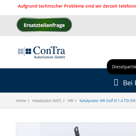
Aufgrund technischer Probleme sind wir derzeit telefon
Direkt
zum
Inhalt
Dieselpartik
Bei 
Home
Katalysator (KAT)
VW
Katalysator VW Golf VI 1.4 TSI (5K
Zum
Ende