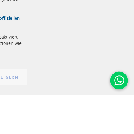
nd
Sichere
Zahlung
zeichen
offiziellen
e
More Links
aktiviert
Datenschutz
tionen wie
AGB
Widerrufsbelehrung
Impressum
Cookie-Einstellungen
EIGERN