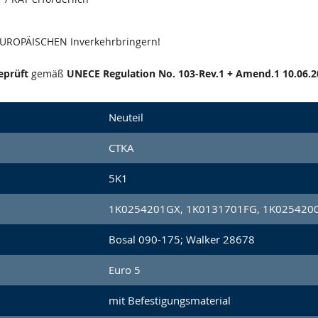
 EUROPÄISCHEN Inverkehrbringern!
eprüft
gemäß
UNECE Regulation No. 103-Rev.1 + Amend.1 10.06.2
Neuteil
CTKA
5K1
1K0254201GX, 1K0131701FG, 1K0254200
Bosal 090-175; Walker 28678
Euro 5
mit Befestigungsmaterial