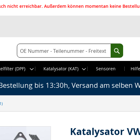
isch nicht erreichbar. Außerdem können momentan keine Bestellun
Suche
Suche
elfilter (DPF)
Katalysator (KAT)
Sensoren
Hilf
Bestellung bis 13:30h, Versand am selben W
1)
Katalysator VW 