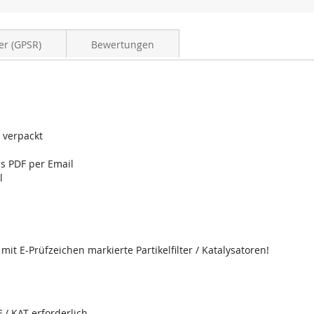
er (GPSR)
Bewertungen
d verpackt
ls PDF per Email
l
it E-Prüfzeichen markierte Partikelfilter / Katalysatoren!
 / KAT erforderlich