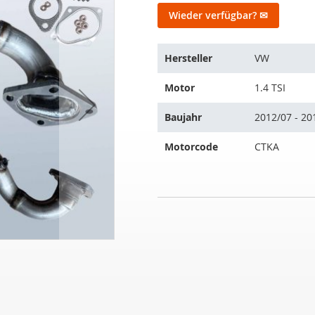
Wieder verfügbar? ✉
Der
Hersteller
VW
Artikel
passt
Motor
1.4 TSI
auf
folgende
Baujahr
2012/07 - 20
Fahrzeuge:
Motorcode
CTKA
Katalysator
NICHT
VW
AUF
Golf
LAGER
VI
1.4
TSI
(5K1)