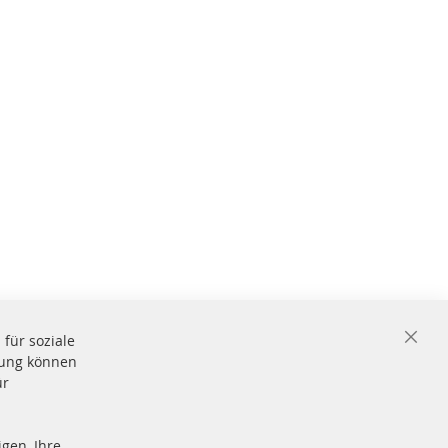
für soziale
Close
igung können
Cooki
Bar
ür
gen, Ihre