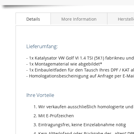
Anfang
der
Bildergalerie
Details
More Information
Herstell
springen
Lieferumfang:
- 1x Katalysator VW Golf VI 1.4 TSI (5K1) fabrikneu un
- 1x Montagematerial wie abgebildet*
- 1x Einbauleitfaden für den Tausch Ihres DPF / KAT a
- Homologationsbescheinigung auf Anfrage per E-Mai
Ihre Vorteile
Wir verkaufen ausschließlich homologierte und m
Mit E-Prüfzeichen
Eintragungsfrei, keine Einzelabnahme nötig
Kein Altteilpfand oder Rückgabe des „alten“ DPF