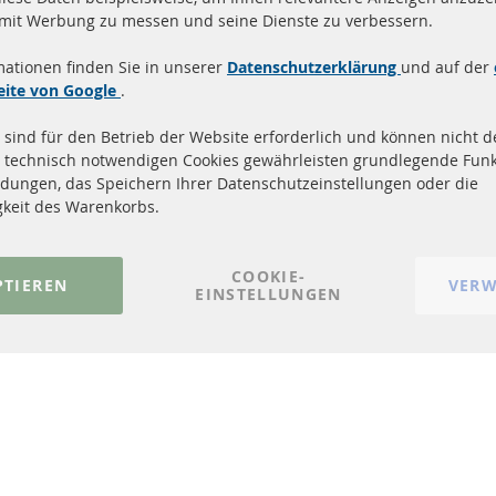
and innerhalb 24 Stunden
Alle Teile zertifiziert u
 mit Werbung zu messen und seine Dienste zu verbessern.
ukte auf Lager
homologiert mit e-Prüf
mationen finden Sie in unserer
Datenschutzerklärung
und auf der
Quick Links
Kundenservic
eite von Google
.
 sind für den Betrieb der Website erforderlich und können nicht de
Dieselpartikelfilter (DPF)
Über uns
 technisch notwendigen Cookies gewährleisten grundlegende Funk
Dieselpartikelfilter Reinigung
Zahlungsarten
dungen, das Speichern Ihrer Datenschutzeinstellungen oder die
Katalysator (KAT)
Versandkosten
gkeit des Warenkorbs.
Sensoren
Kontakt
FAQ
Vertrag widerrufen
COOKIE-
PTIEREN
VERW
EINSTELLUNGEN
© 2023-2026 ConTra Automotive GmbH. All Rights Reserved.