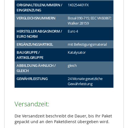
ORIGINALTEILENUMMERN /
1K0254401FX
EINGRENZUNG
VERGLEICHSNUMMERN
Bosal 090-715; EEC VK6086T;
Walker 28159
HERSTELLER ABGASNORM /
Euro 4
EURO NORM
ERGÄNZUNGSARTIKEL
mit Befestigungsmaterial
BAUGRUPPE /
Katalysator
ARTIKELGRUPPE
ABBILDUNG ÄHNLICH /
gleich
GLEICH
GEWÄHRLEISTUNG
24 Monate gesetzliche
Gewährleistung
Versandzeit:
Die Versandzeit beschreibt die Dauer, bis Ihr Paket
gepackt und an den Paketdienst übergeben wird.