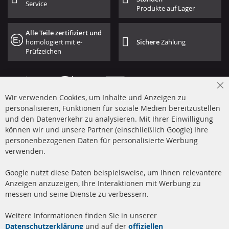
Service
Produkte auf Lager
Alle Teile zertifiziert und
homologiert mit e-
Sichere
Zahlung
Prüfzeichen
Cl
Wir verwenden Cookies, um Inhalte und Anzeigen zu
Co
Ba
personalisieren, Funktionen für soziale Medien bereitzustellen
und den Datenverkehr zu analysieren. Mit Ihrer Einwilligung
+49 (0) 4533 799 00 0
können wir und unsere Partner (einschließlich Google) Ihre
Mo-Do: 09-17 Uhr, Fr 09-16 Uhr
personenbezogenen Daten für personalisierte Werbung
verwenden.
info@contra-automotive.de
www.contra-automotive.de
Google nutzt diese Daten beispielsweise, um Ihnen relevantere
facebook
instagram
Anzeigen anzuzeigen, Ihre Interaktionen mit Werbung zu
messen und seine Dienste zu verbessern.
Quick Links
Kundenservice
Weitere Informationen finden Sie in unserer
Dieselpartikelfilter (DPF)
Über uns
Datenschutzerklärung
und auf der
offiziellen