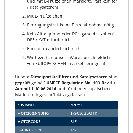
und mit E-Prüfzeichen markierte Partikelfilter
/ Katalysatoren!
Mit E-Prüfzeichen
Eintragungsfrei, keine Einzelabnahme nötig
Kein Altteilpfand oder Rückgabe des „alten“
DPF / KAT erforderlich
Euronorm ändert sich nicht
Wir beziehen unsere Ware ausschließlich
von EUROPÄISCHEN Inverkehrbringern!
Unsere
Dieselpartikelfilter und Katalysatoren
sind
geprüft
gemäß
UNECE Regulation No. 103-Rev.1 +
Amend.1 10.06.2014
und für den europäischen
Markt uneingeschränkt zugelassen.
ZUSTAND
Neuteil
MOTORKENNUNG
T72-03CE(EA111)
MOTORCODE
BLF
FAHRZEUGTYP
1K2