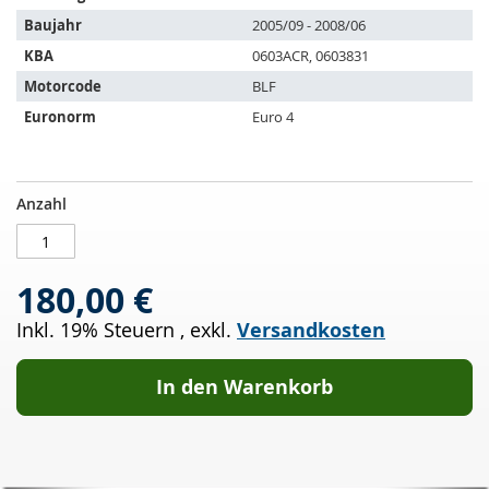
Fahrzeuge:
Baujahr
2005/09 - 2008/06
KBA
0603ACR, 0603831
Motorcode
BLF
Euronorm
Euro 4
Katalysator
AUF
Anzahl
VW
LAGER
Jetta
1.6
180,00 €
FSI
(1K2)
Inkl. 19% Steuern
,
exkl.
Versandkosten
In den Warenkorb