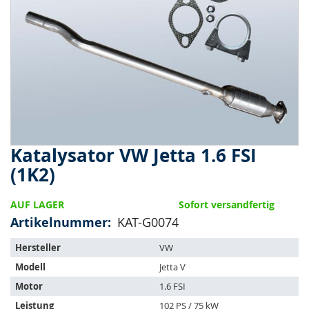
springen
Katalysator VW Jetta 1.6 FSI
Zum
Anfang
(1K2)
der
Bildergalerie
AUF LAGER
Sofort versandfertig
springen
Artikelnummer
KAT-G0074
Der
Hersteller
VW
Artikel
Modell
Jetta V
passt
auf
Motor
1.6 FSI
folgende
Leistung
102 PS / 75 kW