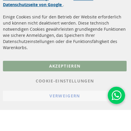
Datenschutzseite von Google
.
Dieselpartikelfilter
Zahlungsarten
Reinigung
Versandkosten
Einige Cookies sind für den Betrieb der Website erforderlich
Katalysator (KAT)
und können nicht deaktiviert werden. Diese technisch
Kontakt
notwendigen Cookies gewährleisten grundlegende Funktionen
Sensoren
wie sichere Anmeldungen, das Speichern Ihrer
Vertrag widerrufen
Datenschutzeinstellungen oder die Funktionsfähigkeit des
FAQ
Warenkorbs.
More Links
AKZEPTIEREN
Datenschutz
AGB
COOKIE-EINSTELLUNGEN
Widerrufsbelehrung
VERWEIGERN
Impressum
Cookie-Einstellungen
© 2023-2026 ConTra Automotive GmbH. All Rights Reserved.