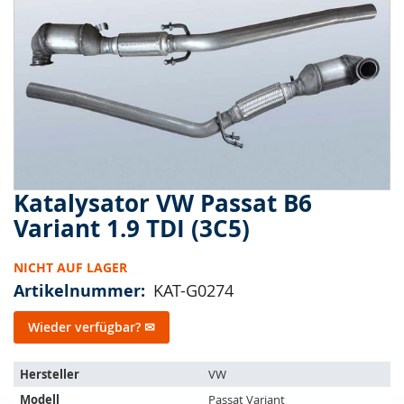
springen
Katalysator VW Passat B6
Zum
Anfang
Variant 1.9 TDI (3C5)
der
Bildergalerie
NICHT AUF LAGER
springen
Artikelnummer
KAT-G0274
Wieder verfügbar? ✉
Der
Hersteller
VW
Artikel
Modell
Passat Variant