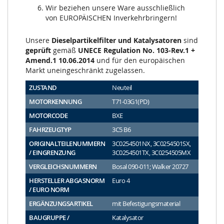
Wir beziehen unsere Ware ausschließlich
von EUROPÄISCHEN Inverkehrbringern!
Unsere
Dieselpartikelfilter und Katalysatoren
sind
geprüft
gemäß
UNECE Regulation No. 103-Rev.1 +
Amend.1 10.06.2014
und für den europäischen
Markt uneingeschränkt zugelassen.
ZUSTAND
Neuteil
MOTORKENNUNG
T71-03G1(PD)
MOTORCODE
BXE
FAHRZEUGTYP
3C5 B6
ORIGINALTEILENUMMERN
3C0254501NX, 3C0254501SX,
/ EINGRENZUNG
3C0254501TX, 3C0254505MX
VERGLEICHSNUMMERN
Bosal 090-011; Walker 20727
HERSTELLER ABGASNORM
Euro 4
/ EURO NORM
ERGÄNZUNGSARTIKEL
mit Befestigungsmaterial
BAUGRUPPE /
Katalysator