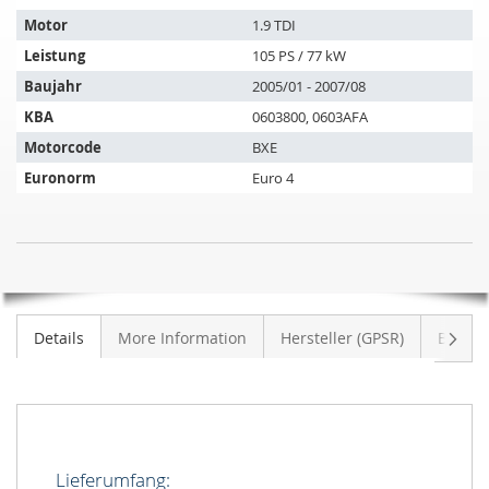
passt
auf
Motor
1.9 TDI
folgende
Leistung
105 PS / 77 kW
Fahrzeuge:
Baujahr
2005/01 - 2007/08
KBA
0603800, 0603AFA
Motorcode
BXE
Euronorm
Euro 4
Katalysator
NICHT
VW
AUF
Passat
LAGER
B6
Weite
Details
More Information
Hersteller (GPSR)
Bewer
Variant
1.9
TDI
(3C5)
Lieferumfang: