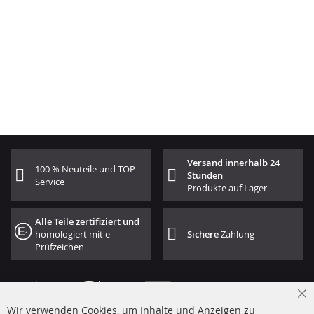
Versand innerhalb 24
100 % Neuteile und TOP
Stunden
Service
Produkte auf Lager
Alle Teile zertifiziert und
homologiert mit e-
Sichere
Zahlung
Prüfzeichen
Cl
Wir verwenden Cookies, um Inhalte und Anzeigen zu
Co