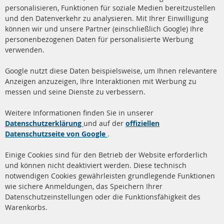
Ba
personalisieren, Funktionen für soziale Medien bereitzustellen
und den Datenverkehr zu analysieren. Mit Ihrer Einwilligung
+49 (0) 4533 799 00 0
können wir und unsere Partner (einschließlich Google) Ihre
Mo-Do: 09-17 Uhr, Fr 09-16 Uhr
personenbezogenen Daten für personalisierte Werbung
verwenden.
info@contra-automotive.de
www.contra-automotive.de
Google nutzt diese Daten beispielsweise, um Ihnen relevantere
facebook
instagram
Anzeigen anzuzeigen, Ihre Interaktionen mit Werbung zu
messen und seine Dienste zu verbessern.
Quick Links
Kundenservice
Weitere Informationen finden Sie in unserer
Dieselpartikelfilter (DPF)
Über uns
Datenschutzerklärung
und auf der
offiziellen
Datenschutzseite von Google
.
Dieselpartikelfilter
Zahlungsarten
Reinigung
Versandkosten
Einige Cookies sind für den Betrieb der Website erforderlich
Katalysator (KAT)
und können nicht deaktiviert werden. Diese technisch
Kontakt
notwendigen Cookies gewährleisten grundlegende Funktionen
Sensoren
wie sichere Anmeldungen, das Speichern Ihrer
Vertrag widerrufen
Datenschutzeinstellungen oder die Funktionsfähigkeit des
FAQ
Warenkorbs.
More Links