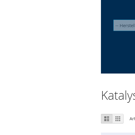
Kataly
Ansicht
Liste
Raster
Ar
als