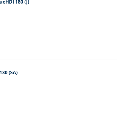
ueHDI 180 (J)
130 (SA)