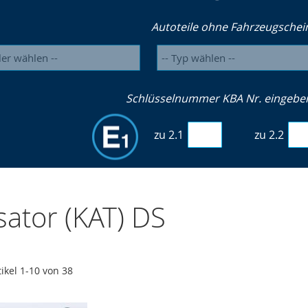
Autoteile ohne Fahrzeugschei
Schlüsselnummer KBA Nr. eingeben 
zu 2.1
zu 2.2
sator (KAT) DS
tikel
1
-
10
von
38