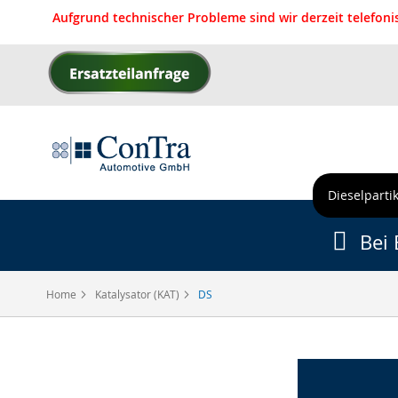
Aufgrund technischer Probleme sind wir derzeit telefon
Direkt
zum
Inhalt
Dieselpartik
Bei 
Home
Katalysator (KAT)
DS