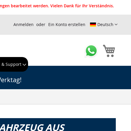
gen bearbeitet werden. Vielen Dank für Ihr Verständnis.
Anmelden
Ein Konto erstellen
Deutsch
Mein W
e & Support
erktag!
FAHRZEUG AUS