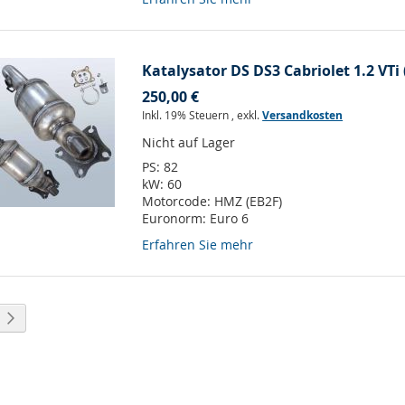
Katalysator DS DS3 Cabriolet 1.2 VTi 
250,00 €
Inkl. 19% Steuern
,
exkl.
Versandkosten
Nicht auf Lager
PS:
82
kW:
60
Motorcode:
HMZ (EB2F)
Euronorm:
Euro 6
Erfahren Sie mehr
eite
Seite
Weiter