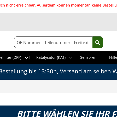
isch nicht erreichbar. Außerdem können momentan keine Bestellun
Suche
Suche
elfilter (DPF)
Katalysator (KAT)
Sensoren
Hilf
Bestellung bis 13:30h, Versand am selben W
BITTE WÄHLEN SIE IHR 