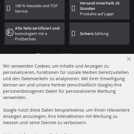
Versand innerhalb 24
100 % Neuteile und TOP
Stunden
Service
Produkte auf Lager
Alle Teile zertifiziert und
homologiert mit e-
Sichere
Zahlung
Prüfzeichen
Cl
Wir verwenden Cookies, um Inhalte und Anzeigen zu
Co
Ba
personalisieren, Funktionen für soziale Medien bereitzustellen
und den Datenverkehr zu analysieren. Mit Ihrer Einwilligung
+49 (0) 4533 799 00 0
können wir und unsere Partner (einschließlich Google) Ihre
Mo-Do: 09-17 Uhr, Fr 09-16 Uhr
personenbezogenen Daten für personalisierte Werbung
verwenden.
info@contra-automotive.de
www.contra-automotive.de
Google nutzt diese Daten beispielsweise, um Ihnen relevantere
facebook
instagram
Anzeigen anzuzeigen, Ihre Interaktionen mit Werbung zu
messen und seine Dienste zu verbessern.
Quick Links
Kundenservice