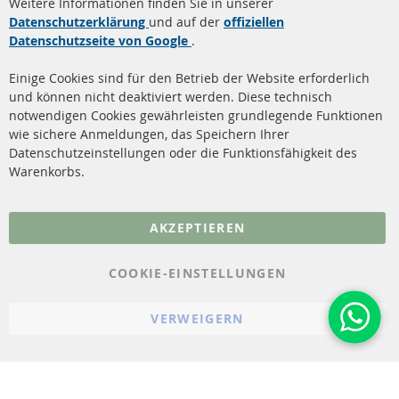
Weitere Informationen finden Sie in unserer
Dieselpartikelfilter (DPF)
Über uns
Datenschutzerklärung
und auf der
offiziellen
Datenschutzseite von Google
.
Dieselpartikelfilter
Zahlungsarten
Reinigung
Versandkosten
Einige Cookies sind für den Betrieb der Website erforderlich
Katalysator (KAT)
und können nicht deaktiviert werden. Diese technisch
Kontakt
notwendigen Cookies gewährleisten grundlegende Funktionen
Sensoren
wie sichere Anmeldungen, das Speichern Ihrer
Vertrag widerrufen
Datenschutzeinstellungen oder die Funktionsfähigkeit des
FAQ
Warenkorbs.
More Links
AKZEPTIEREN
Datenschutz
AGB
COOKIE-EINSTELLUNGEN
Widerrufsbelehrung
VERWEIGERN
Impressum
Cookie-Einstellungen