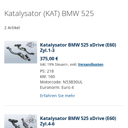
Katalysator (KAT) BMW 525
2
Artikel
Katalysator BMW 525 xDrive (E60)
Zyl.1-3
375,00 €
Inkl. 19% Steuern
,
exkl.
Versandkosten
PS:
218
kW:
160
Motorcode:
N53B30UL
Euronorm:
Euro 4
Erfahren Sie mehr
Katalysator BMW 525 xDrive (E60)
Zyl.4-6