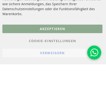
Sensoren
wie sichere Anmeldungen, das Speichern Ihrer
Vertrag widerrufen
Datenschutzeinstellungen oder die Funktionsfähigkeit des
FAQ
Warenkorbs.
More Links
AKZEPTIEREN
Datenschutz
AGB
COOKIE-EINSTELLUNGEN
Widerrufsbelehrung
VERWEIGERN
Impressum
Cookie-Einstellungen
© 2023-2026 ConTra Automotive GmbH. All Rights Reserved.