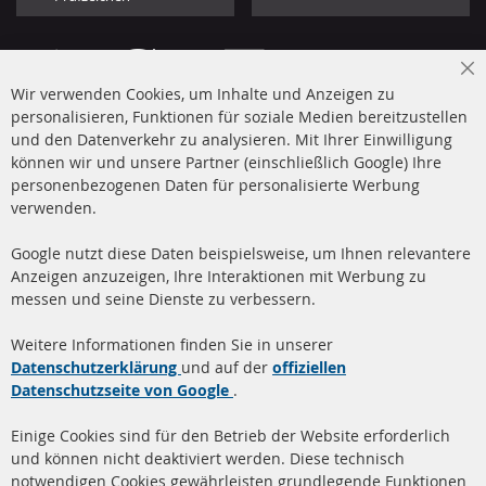
Cl
Wir verwenden Cookies, um Inhalte und Anzeigen zu
Co
Ba
personalisieren, Funktionen für soziale Medien bereitzustellen
und den Datenverkehr zu analysieren. Mit Ihrer Einwilligung
+49 (0) 4533 799 00 0
können wir und unsere Partner (einschließlich Google) Ihre
Mo-Do: 09-17 Uhr, Fr 09-16 Uhr
personenbezogenen Daten für personalisierte Werbung
verwenden.
info@contra-automotive.de
www.contra-automotive.de
Google nutzt diese Daten beispielsweise, um Ihnen relevantere
facebook
instagram
Anzeigen anzuzeigen, Ihre Interaktionen mit Werbung zu
messen und seine Dienste zu verbessern.
Quick Links
Kundenservice
Weitere Informationen finden Sie in unserer
Dieselpartikelfilter (DPF)
Über uns
Datenschutzerklärung
und auf der
offiziellen
Datenschutzseite von Google
.
Dieselpartikelfilter
Zahlungsarten
Reinigung
Versandkosten
Einige Cookies sind für den Betrieb der Website erforderlich
Katalysator (KAT)
und können nicht deaktiviert werden. Diese technisch
Kontakt
notwendigen Cookies gewährleisten grundlegende Funktionen