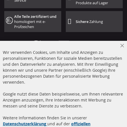
Service
Produkte auf Lager
Alle Teile zertifiziert und
homologiert mit e-
Sichere
Zahlung
Prüfzeichen
Cl
Wir verwenden Cookies, um Inhalte und Anzeigen zu
Co
Ba
personalisieren, Funktionen für soziale Medien bereitzustellen
und den Datenverkehr zu analysieren. Mit Ihrer Einwilligung
+49 (0) 4533 799 00 0
können wir und unsere Partner (einschließlich Google) Ihre
Mo-Do: 09-17 Uhr, Fr 09-16 Uhr
personenbezogenen Daten für personalisierte Werbung
verwenden.
info@contra-automotive.de
www.contra-automotive.de
Google nutzt diese Daten beispielsweise, um Ihnen relevantere
facebook
instagram
Anzeigen anzuzeigen, Ihre Interaktionen mit Werbung zu
messen und seine Dienste zu verbessern.
Quick Links
Kundenservice
Weitere Informationen finden Sie in unserer
Dieselpartikelfilter (DPF)
Über uns
Datenschutzerklärung
und auf der
offiziellen