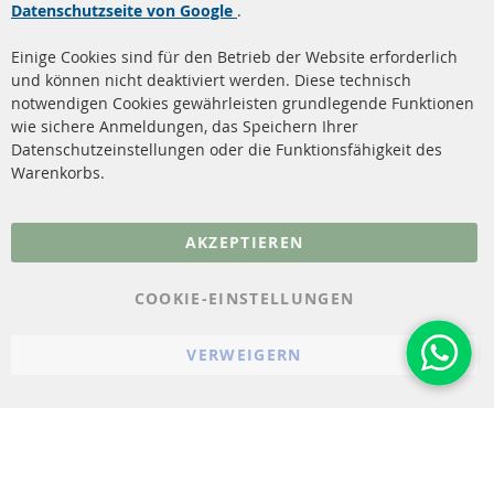
Datenschutzseite von Google
.
Dieselpartikelfilter
Zahlungsarten
Reinigung
Versandkosten
Einige Cookies sind für den Betrieb der Website erforderlich
Katalysator (KAT)
und können nicht deaktiviert werden. Diese technisch
Kontakt
notwendigen Cookies gewährleisten grundlegende Funktionen
Sensoren
wie sichere Anmeldungen, das Speichern Ihrer
Vertrag widerrufen
Datenschutzeinstellungen oder die Funktionsfähigkeit des
FAQ
Warenkorbs.
More Links
AKZEPTIEREN
Datenschutz
AGB
COOKIE-EINSTELLUNGEN
Widerrufsbelehrung
VERWEIGERN
Impressum
Cookie-Einstellungen
© 2023-2026 ConTra Automotive GmbH. All Rights Reserved.