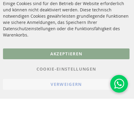
Versandkosten
Einige Cookies sind für den Betrieb der Website erforderlich
Katalysator (KAT)
und können nicht deaktiviert werden. Diese technisch
Kontakt
notwendigen Cookies gewährleisten grundlegende Funktionen
Sensoren
wie sichere Anmeldungen, das Speichern Ihrer
Vertrag widerrufen
Datenschutzeinstellungen oder die Funktionsfähigkeit des
FAQ
Warenkorbs.
More Links
AKZEPTIEREN
Datenschutz
AGB
COOKIE-EINSTELLUNGEN
Widerrufsbelehrung
VERWEIGERN
Impressum
Cookie-Einstellungen
© 2023-2026 ConTra Automotive GmbH. All Rights Reserved.