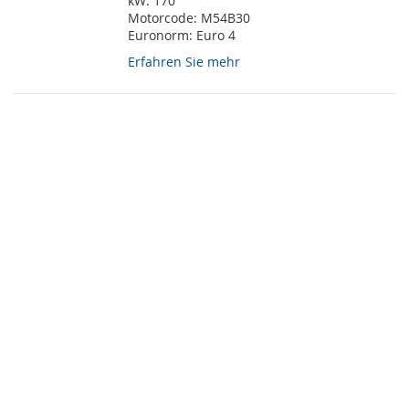
kW:
170
Motorcode:
M54B30
Euronorm:
Euro 4
Erfahren Sie mehr