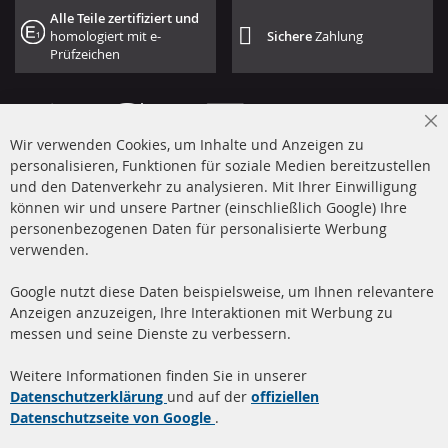
Alle Teile zertifiziert und
homologiert mit e-
Sichere
Zahlung
Prüfzeichen
Cl
Wir verwenden Cookies, um Inhalte und Anzeigen zu
Co
Ba
personalisieren, Funktionen für soziale Medien bereitzustellen
und den Datenverkehr zu analysieren. Mit Ihrer Einwilligung
+49 (0) 4533 799 00 0
können wir und unsere Partner (einschließlich Google) Ihre
Mo-Do: 09-17 Uhr, Fr 09-16 Uhr
personenbezogenen Daten für personalisierte Werbung
verwenden.
info@contra-automotive.de
www.contra-automotive.de
Google nutzt diese Daten beispielsweise, um Ihnen relevantere
facebook
instagram
Anzeigen anzuzeigen, Ihre Interaktionen mit Werbung zu
messen und seine Dienste zu verbessern.
Quick Links
Kundenservice
Weitere Informationen finden Sie in unserer
Dieselpartikelfilter (DPF)
Über uns
Datenschutzerklärung
und auf der
offiziellen
Datenschutzseite von Google
.
Dieselpartikelfilter
Zahlungsarten
Reinigung