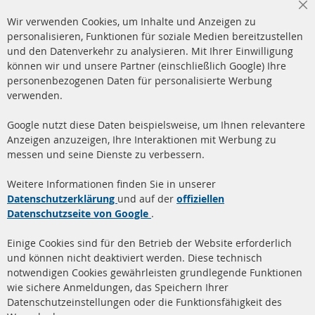
Cl
Wir verwenden Cookies, um Inhalte und Anzeigen zu
Co
Ba
personalisieren, Funktionen für soziale Medien bereitzustellen
und den Datenverkehr zu analysieren. Mit Ihrer Einwilligung
+49 (0) 4533 799 00 0
können wir und unsere Partner (einschließlich Google) Ihre
Mo-Do: 09-17 Uhr, Fr 09-16 Uhr
personenbezogenen Daten für personalisierte Werbung
verwenden.
info@contra-automotive.de
www.contra-automotive.de
Google nutzt diese Daten beispielsweise, um Ihnen relevantere
facebook
instagram
Anzeigen anzuzeigen, Ihre Interaktionen mit Werbung zu
messen und seine Dienste zu verbessern.
Quick Links
Kundenservice
Weitere Informationen finden Sie in unserer
Dieselpartikelfilter (DPF)
Über uns
Datenschutzerklärung
und auf der
offiziellen
Datenschutzseite von Google
.
Dieselpartikelfilter
Zahlungsarten
Reinigung
Versandkosten
Einige Cookies sind für den Betrieb der Website erforderlich
Katalysator (KAT)
und können nicht deaktiviert werden. Diese technisch
Kontakt
notwendigen Cookies gewährleisten grundlegende Funktionen
Sensoren
wie sichere Anmeldungen, das Speichern Ihrer
Vertrag widerrufen
Datenschutzeinstellungen oder die Funktionsfähigkeit des
FAQ