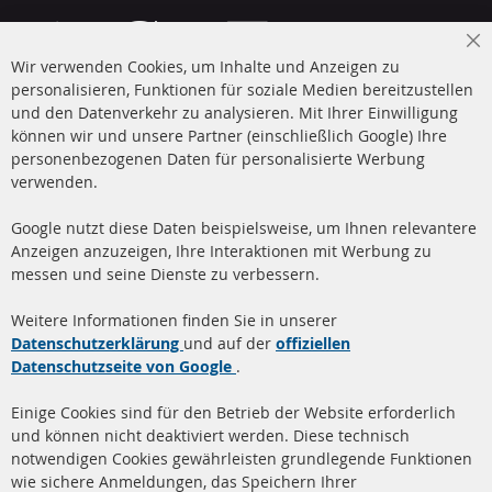
Cl
Wir verwenden Cookies, um Inhalte und Anzeigen zu
Co
Ba
personalisieren, Funktionen für soziale Medien bereitzustellen
und den Datenverkehr zu analysieren. Mit Ihrer Einwilligung
+49 (0) 4533 799 00 0
können wir und unsere Partner (einschließlich Google) Ihre
Mo-Do: 09-17 Uhr, Fr 09-16 Uhr
personenbezogenen Daten für personalisierte Werbung
verwenden.
info@contra-automotive.de
www.contra-automotive.de
Google nutzt diese Daten beispielsweise, um Ihnen relevantere
facebook
instagram
Anzeigen anzuzeigen, Ihre Interaktionen mit Werbung zu
messen und seine Dienste zu verbessern.
Quick Links
Kundenservice
Weitere Informationen finden Sie in unserer
Dieselpartikelfilter (DPF)
Über uns
Datenschutzerklärung
und auf der
offiziellen
Datenschutzseite von Google
.
Dieselpartikelfilter
Zahlungsarten
Reinigung
Versandkosten
Einige Cookies sind für den Betrieb der Website erforderlich
Katalysator (KAT)
und können nicht deaktiviert werden. Diese technisch
Kontakt
notwendigen Cookies gewährleisten grundlegende Funktionen
Sensoren
wie sichere Anmeldungen, das Speichern Ihrer
Vertrag widerrufen