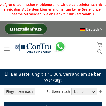
Aufgrund technischer Probleme sind wir derzeit telefonisch nicht
erreichbar. Außerdem können momentan keine Bestellungen
bearbeitet werden. Vielen Dank für Ihr Verständnis.
Deutsch
Direkt
zum
Inhalt
Me
S
Bei Bestellung bis 13:30h, Versand am selben
Werktag!
In
Sortieren nach
Eingrenzen nach
ab
Re