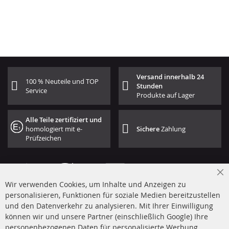
Versand innerhalb 24
100 % Neuteile und TOP
Stunden
Service
Produkte auf Lager
Alle Teile zertifiziert und
homologiert mit e-
Sichere
Zahlung
Prüfzeichen
Cl
Wir verwenden Cookies, um Inhalte und Anzeigen zu
Co
Ba
personalisieren, Funktionen für soziale Medien bereitzustellen
und den Datenverkehr zu analysieren. Mit Ihrer Einwilligung
+49 (0) 4533 799 00 0
können wir und unsere Partner (einschließlich Google) Ihre
Mo-Do: 09-17 Uhr, Fr 09-16 Uhr
personenbezogenen Daten für personalisierte Werbung