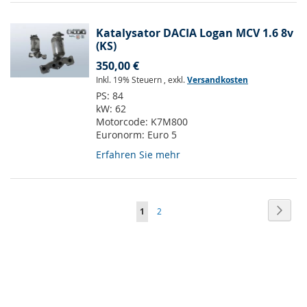
Katalysator DACIA Logan MCV 1.6 8v
(KS)
350,00 €
Inkl. 19% Steuern
,
exkl.
Versandkosten
PS:
84
kW:
62
Motorcode:
K7M800
Euronorm:
Euro 5
Erfahren Sie mehr
Seite
Seite
Weite
Sie
Seite
1
2
lesen
gerade
Seite