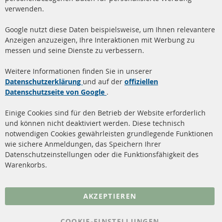
verwenden.
info@contra-automotive.de
www.contra-automotive.de
Google nutzt diese Daten beispielsweise, um Ihnen relevantere
facebook
instagram
Anzeigen anzuzeigen, Ihre Interaktionen mit Werbung zu
messen und seine Dienste zu verbessern.
Quick Links
Kundenservice
Weitere Informationen finden Sie in unserer
Dieselpartikelfilter (DPF)
Über uns
Datenschutzerklärung
und auf der
offiziellen
Datenschutzseite von Google
.
Dieselpartikelfilter
Zahlungsarten
Reinigung
Versandkosten
Einige Cookies sind für den Betrieb der Website erforderlich
Katalysator (KAT)
und können nicht deaktiviert werden. Diese technisch
Kontakt
notwendigen Cookies gewährleisten grundlegende Funktionen
Sensoren
wie sichere Anmeldungen, das Speichern Ihrer
Vertrag widerrufen
Datenschutzeinstellungen oder die Funktionsfähigkeit des
FAQ
Warenkorbs.
More Links
AKZEPTIEREN
Datenschutz
AGB
COOKIE-EINSTELLUNGEN