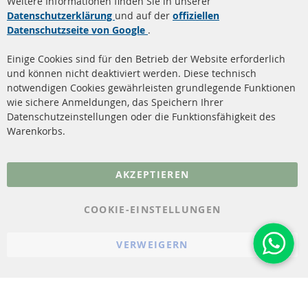
Weitere Informationen finden Sie in unserer
Dieselpartikelfilter (DPF)
Über uns
Datenschutzerklärung
und auf der
offiziellen
Datenschutzseite von Google
.
Dieselpartikelfilter
Zahlungsarten
Reinigung
Versandkosten
Einige Cookies sind für den Betrieb der Website erforderlich
Katalysator (KAT)
und können nicht deaktiviert werden. Diese technisch
Kontakt
notwendigen Cookies gewährleisten grundlegende Funktionen
Sensoren
wie sichere Anmeldungen, das Speichern Ihrer
Vertrag widerrufen
Datenschutzeinstellungen oder die Funktionsfähigkeit des
FAQ
Warenkorbs.
More Links
AKZEPTIEREN
Datenschutz
AGB
COOKIE-EINSTELLUNGEN
Widerrufsbelehrung
VERWEIGERN
Impressum
Cookie-Einstellungen