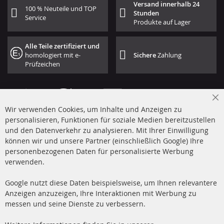
Versand innerhalb 24
100 % Neuteile und TOP
Stunden
Service
Produkte auf Lager
Alle Teile zertifiziert und
homologiert mit e-
Sichere
Zahlung
Prüfzeichen
Cl
Wir verwenden Cookies, um Inhalte und Anzeigen zu
Co
Ba
personalisieren, Funktionen für soziale Medien bereitzustellen
und den Datenverkehr zu analysieren. Mit Ihrer Einwilligung
+49 (0) 4533 799 00 0
können wir und unsere Partner (einschließlich Google) Ihre
Mo-Do: 09-17 Uhr, Fr 09-16 Uhr
personenbezogenen Daten für personalisierte Werbung
verwenden.
info@contra-automotive.de
www.contra-automotive.de
Google nutzt diese Daten beispielsweise, um Ihnen relevantere
facebook
instagram
Anzeigen anzuzeigen, Ihre Interaktionen mit Werbung zu
messen und seine Dienste zu verbessern.
Quick Links
Kundenservice