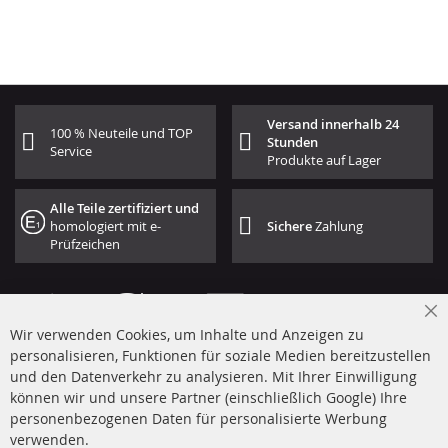
Versand innerhalb 24
100 % Neuteile und TOP
Stunden
Service
Produkte auf Lager
Alle Teile zertifiziert und
homologiert mit e-
Sichere
Zahlung
Prüfzeichen
Cl
Wir verwenden Cookies, um Inhalte und Anzeigen zu
Co
Ba
personalisieren, Funktionen für soziale Medien bereitzustellen
und den Datenverkehr zu analysieren. Mit Ihrer Einwilligung
+49 (0) 4533 799 00 0
können wir und unsere Partner (einschließlich Google) Ihre
Mo-Do: 09-17 Uhr, Fr 09-16 Uhr
personenbezogenen Daten für personalisierte Werbung
verwenden.
info@contra-automotive.de