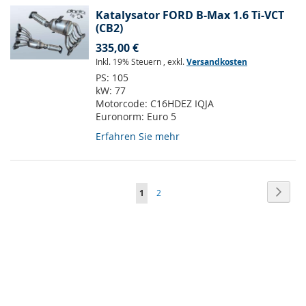
Katalysator FORD B-Max 1.6 Ti-VCT
(CB2)
335,00 €
Inkl. 19% Steuern
,
exkl.
Versandkosten
PS:
105
kW:
77
Motorcode:
C16HDEZ IQJA
Euronorm:
Euro 5
Erfahren Sie mehr
Seite
Seite
Weite
Sie
Seite
1
2
lesen
gerade
Seite