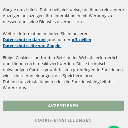
www.contra-automotive.de
Google nutzt diese Daten beispielsweise, um Ihnen relevantere
facebook
instagram
Anzeigen anzuzeigen, Ihre Interaktionen mit Werbung zu
messen und seine Dienste zu verbessern.
Quick Links
Kundenservice
Weitere Informationen finden Sie in unserer
Dieselpartikelfilter (DPF)
Über uns
Datenschutzerklärung
und auf der
offiziellen
Datenschutzseite von Google
.
Dieselpartikelfilter
Zahlungsarten
Reinigung
Versandkosten
Einige Cookies sind für den Betrieb der Website erforderlich
Katalysator (KAT)
und können nicht deaktiviert werden. Diese technisch
Kontakt
notwendigen Cookies gewährleisten grundlegende Funktionen
Sensoren
wie sichere Anmeldungen, das Speichern Ihrer
Vertrag widerrufen
Datenschutzeinstellungen oder die Funktionsfähigkeit des
FAQ
Warenkorbs.
More Links
AKZEPTIEREN
Datenschutz
AGB
COOKIE-EINSTELLUNGEN
Widerrufsbelehrung