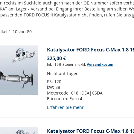
en rechts im Suchfeld auch gern nach der OE Nummer sofern vor
 KAT am Lager - Versand bei Eingang Ihrer Bestellung am selben 
n passenden FORD FOCUS II Katalysator nicht finden, rufen Sie uns
tikel
1
-
10
von
80
Katalysator FORD Focus C-Max 1.8 16
325,00 €
Inkl. 19% Steuern
,
exkl.
Versandkosten
Nicht auf Lager
PS:
120
kW:
88
Motorcode:
C18HDEA|CSDA
Euronorm:
Euro 4
Erfahren Sie mehr
Katalysator FORD Focus C-Max 1.8 16