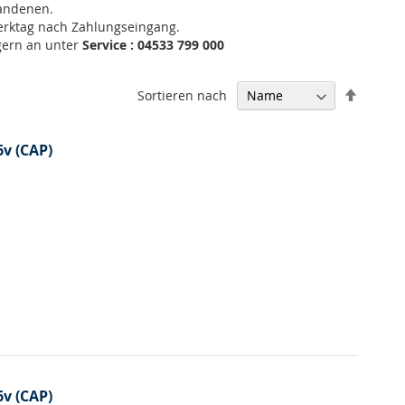
handenen.
Werktag nach Zahlungseingang.
 gern an unter
Service : 04533 799 000
In
Sortieren nach
absteig
Reihenf
v (CAP)
v (CAP)