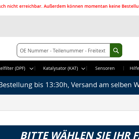
isch nicht erreichbar. Außerdem können momentan keine Bestellun
Suche
Suche
elfilter (DPF)
Katalysator (KAT)
Sensoren
Hilf
Bestellung bis 13:30h, Versand am selben W
BITTE WÄHLEN SIE IHR 