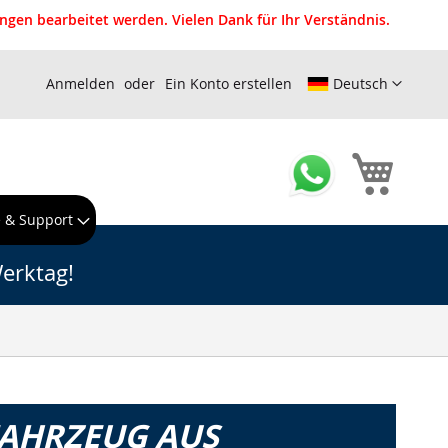
gen bearbeitet werden. Vielen Dank für Ihr Verständnis.
Anmelden
Ein Konto erstellen
Deutsch
Mein W
e & Support
erktag!
FAHRZEUG AUS