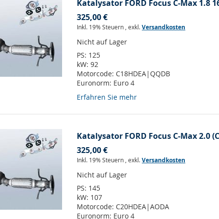
Katalysator FORD Focus C-Max 1.8 16
325,00 €
Inkl. 19% Steuern
,
exkl.
Versandkosten
Nicht auf Lager
PS:
125
kW:
92
Motorcode:
C18HDEA|QQDB
Euronorm:
Euro 4
Erfahren Sie mehr
Katalysator FORD Focus C-Max 2.0 (
325,00 €
Inkl. 19% Steuern
,
exkl.
Versandkosten
Nicht auf Lager
PS:
145
kW:
107
Motorcode:
C20HDEA|AODA
Euronorm:
Euro 4