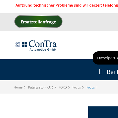
Aufgrund technischer Probleme sind wir derzeit telefon
Direkt
zum
Inhalt
Dieselpartik
Bei 
Home
Katalysator (KAT)
FORD
Focus
Focus II