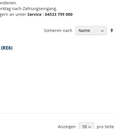
handenen.
Werktag nach Zahlungseingang.
 gern an unter
Service : 04533 799 000
In
Sortieren nach
absteig
Reihenf
 (RE6)
Anzeigen
pro Seite