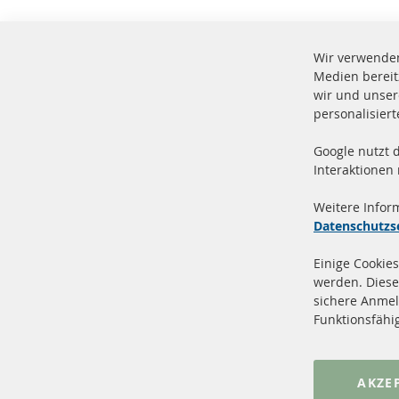
Wir verwenden
Medien bereit
wir und unser
personalisier
Google nutzt 
Vers
100 % Neuteile und TOP Service
Interaktionen
Prod
Weitere Infor
Datenschutzs
Einige Cookies
werden. Diese
sichere Anmel
+49 (0) 4533 799 00 0
Funktionsfähi
Mo-Do: 09-17 Uhr, Fr 09-16 Uhr
info@contra-automotive.de
www.contra-automotive.de
AKZE