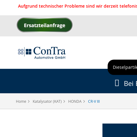
Aufgrund technischer Probleme sind wir derzeit telefon
Direkt
zum
Inhalt
Dieselpartik
Bei 
Home
Katalysator (KAT)
HONDA
CR-V III