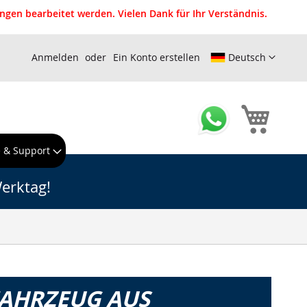
gen bearbeitet werden. Vielen Dank für Ihr Verständnis.
Anmelden
Ein Konto erstellen
Deutsch
Mein W
e & Support
erktag!
FAHRZEUG AUS