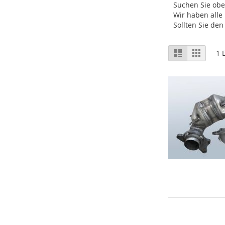
Suchen Sie ob
Wir haben alle
Sollten Sie de
Ansicht
Liste
Raster
1
E
als