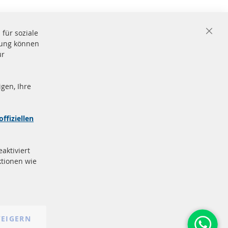
für soziale
Close
igung können
Cooki
Bar
ür
gen, Ihre
nd
Sichere
Zahlung
zeichen
offiziellen
e
More Links
aktiviert
Datenschutz
tionen wie
AGB
Widerrufsbelehrung
Impressum
Cookie-Einstellungen
EIGERN