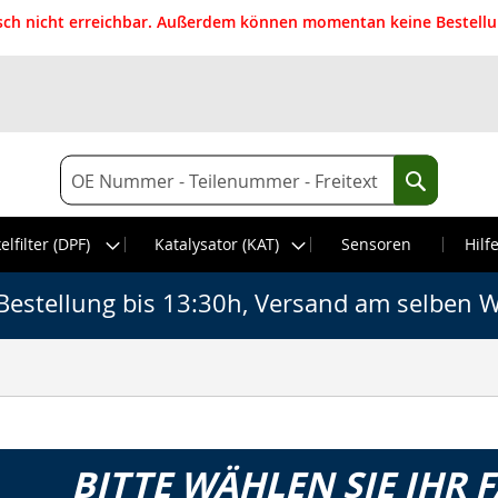
isch nicht erreichbar. Außerdem können momentan keine Bestellun
Suche
Suche
elfilter (DPF)
Katalysator (KAT)
Sensoren
Hilf
Bestellung bis 13:30h, Versand am selben W
BITTE WÄHLEN SIE IHR 