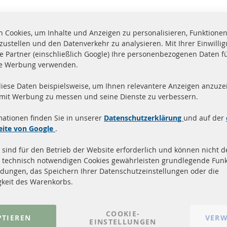
 Cookies, um Inhalte und Anzeigen zu personalisieren, Funktionen 
zustellen und den Datenverkehr zu analysieren. Mit Ihrer Einwill
e Partner (einschließlich Google) Ihre personenbezogenen Daten f
te Werbung verwenden.
diese Daten beispielsweise, um Ihnen relevantere Anzeigen anzuzei
and innerhalb 24 Stunden
Alle Teile zertifiziert u
 mit Werbung zu messen und seine Dienste zu verbessern.
ukte auf Lager
homologiert mit e-Prüf
mationen finden Sie in unserer
Datenschutzerklärung
und auf der
Quick Links
Kundenservic
eite von Google
.
 sind für den Betrieb der Website erforderlich und können nicht de
Dieselpartikelfilter (DPF)
Über uns
 technisch notwendigen Cookies gewährleisten grundlegende Funk
Dieselpartikelfilter Reinigung
Zahlungsarten
dungen, das Speichern Ihrer Datenschutzeinstellungen oder die
Katalysator (KAT)
Versandkosten
gkeit des Warenkorbs.
Sensoren
Kontakt
FAQ
Vertrag widerrufen
COOKIE-
PTIEREN
VERW
EINSTELLUNGEN