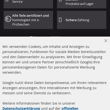
Service
Produkte auf Lager
Alle Teile zertifiziert und
homologiert mit e-
Sichere
Zahlung
Prüfzeichen
Cl
Wir verwenden Cookies, um Inhalte und Anzeigen zu
Co
Ba
personalisieren, Funktionen für soziale Medien bereitzustellen
und den Datenverkehr zu analysieren. Mit Ihrer Einwilligung
+49 (0) 4533 799 00 0
können wir und unsere Partner (einschließlich Google) Ihre
Mo-Do: 09-17 Uhr, Fr 09-16 Uhr
personenbezogenen Daten für personalisierte Werbung
verwenden.
info@contra-automotive.de
www.contra-automotive.de
Google nutzt diese Daten beispielsweise, um Ihnen relevantere
facebook
instagram
Anzeigen anzuzeigen, Ihre Interaktionen mit Werbung zu
messen und seine Dienste zu verbessern.
Quick Links
Kundenservice
Weitere Informationen finden Sie in unserer
Dieselpartikelfilter (DPF)
Über uns
Datenschutzerklärung
und auf der
offiziellen