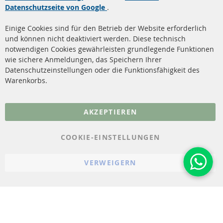
Datenschutzseite von Google
.
Dieselpartikelfilter
Zahlungsarten
Reinigung
Versandkosten
Einige Cookies sind für den Betrieb der Website erforderlich
Katalysator (KAT)
und können nicht deaktiviert werden. Diese technisch
Kontakt
notwendigen Cookies gewährleisten grundlegende Funktionen
Sensoren
wie sichere Anmeldungen, das Speichern Ihrer
Vertrag widerrufen
Datenschutzeinstellungen oder die Funktionsfähigkeit des
FAQ
Warenkorbs.
More Links
AKZEPTIEREN
Datenschutz
AGB
COOKIE-EINSTELLUNGEN
Widerrufsbelehrung
VERWEIGERN
Impressum
Cookie-Einstellungen
© 2023-2026 ConTra Automotive GmbH. All Rights Reserved.