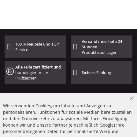
Versand innerhalb 24
100 % Neuteile und TOP
Stunden
Service
Produkte auf Lager
Alle Teile zertifiziert und
homologiert mit e-
Sichere
Zahlung
Prüfzeichen
Cl
Wir verwenden Cookies, um Inhalte und Anzeigen zu
Co
Ba
personalisieren, Funktionen für soziale Medien bereitzustellen
und den Datenverkehr zu analysieren. Mit Ihrer Einwilligung
+49 (0) 4533 799 00 0
können wir und unsere Partner (einschließlich Google) Ihre
Mo-Do: 09-17 Uhr, Fr 09-16 Uhr
personenbezogenen Daten für personalisierte Werbung