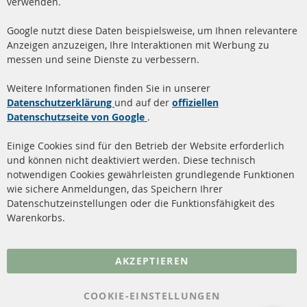
verwenden.
info@contra-automotive.de
www.contra-automotive.de
Google nutzt diese Daten beispielsweise, um Ihnen relevantere
facebook
instagram
Anzeigen anzuzeigen, Ihre Interaktionen mit Werbung zu
messen und seine Dienste zu verbessern.
Quick Links
Kundenservice
Weitere Informationen finden Sie in unserer
Dieselpartikelfilter (DPF)
Über uns
Datenschutzerklärung
und auf der
offiziellen
Datenschutzseite von Google
.
Dieselpartikelfilter
Zahlungsarten
Reinigung
Versandkosten
Einige Cookies sind für den Betrieb der Website erforderlich
Katalysator (KAT)
und können nicht deaktiviert werden. Diese technisch
Kontakt
notwendigen Cookies gewährleisten grundlegende Funktionen
Sensoren
wie sichere Anmeldungen, das Speichern Ihrer
Vertrag widerrufen
Datenschutzeinstellungen oder die Funktionsfähigkeit des
FAQ
Warenkorbs.
More Links
AKZEPTIEREN
Datenschutz
AGB
COOKIE-EINSTELLUNGEN