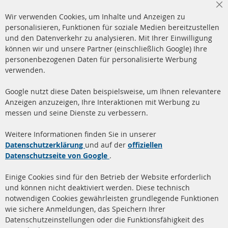
Cl
Wir verwenden Cookies, um Inhalte und Anzeigen zu
Co
Ba
personalisieren, Funktionen für soziale Medien bereitzustellen
und den Datenverkehr zu analysieren. Mit Ihrer Einwilligung
+49 (0) 4533 799 00 0
können wir und unsere Partner (einschließlich Google) Ihre
Mo-Do: 09-17 Uhr, Fr 09-16 Uhr
personenbezogenen Daten für personalisierte Werbung
verwenden.
info@contra-automotive.de
www.contra-automotive.de
Google nutzt diese Daten beispielsweise, um Ihnen relevantere
facebook
instagram
Anzeigen anzuzeigen, Ihre Interaktionen mit Werbung zu
messen und seine Dienste zu verbessern.
Quick Links
Kundenservice
Weitere Informationen finden Sie in unserer
Dieselpartikelfilter (DPF)
Über uns
Datenschutzerklärung
und auf der
offiziellen
Datenschutzseite von Google
.
Dieselpartikelfilter
Zahlungsarten
Reinigung
Versandkosten
Einige Cookies sind für den Betrieb der Website erforderlich
Katalysator (KAT)
und können nicht deaktiviert werden. Diese technisch
Kontakt
notwendigen Cookies gewährleisten grundlegende Funktionen
Sensoren
wie sichere Anmeldungen, das Speichern Ihrer
Vertrag widerrufen
Datenschutzeinstellungen oder die Funktionsfähigkeit des
FAQ