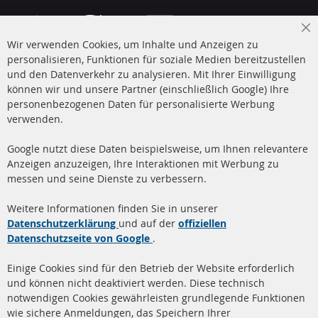
Cl
Wir verwenden Cookies, um Inhalte und Anzeigen zu
Co
Ba
personalisieren, Funktionen für soziale Medien bereitzustellen
und den Datenverkehr zu analysieren. Mit Ihrer Einwilligung
+49 (0) 4533 799 00 0
können wir und unsere Partner (einschließlich Google) Ihre
Mo-Do: 09-17 Uhr, Fr 09-16 Uhr
personenbezogenen Daten für personalisierte Werbung
verwenden.
info@contra-automotive.de
www.contra-automotive.de
Google nutzt diese Daten beispielsweise, um Ihnen relevantere
facebook
instagram
Anzeigen anzuzeigen, Ihre Interaktionen mit Werbung zu
messen und seine Dienste zu verbessern.
Quick Links
Kundenservice
Weitere Informationen finden Sie in unserer
Dieselpartikelfilter (DPF)
Über uns
Datenschutzerklärung
und auf der
offiziellen
Datenschutzseite von Google
.
Dieselpartikelfilter
Zahlungsarten
Reinigung
Versandkosten
Einige Cookies sind für den Betrieb der Website erforderlich
Katalysator (KAT)
und können nicht deaktiviert werden. Diese technisch
Kontakt
notwendigen Cookies gewährleisten grundlegende Funktionen
Sensoren
wie sichere Anmeldungen, das Speichern Ihrer
Vertrag widerrufen