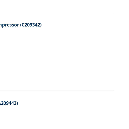
pressor (C209342)
A209443)