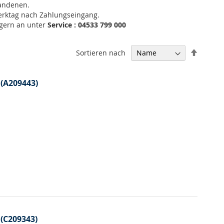
handenen.
Werktag nach Zahlungseingang.
 gern an unter
Service : 04533 799 000
In
Sortieren nach
absteig
Reihenf
(A209443)
(C209343)