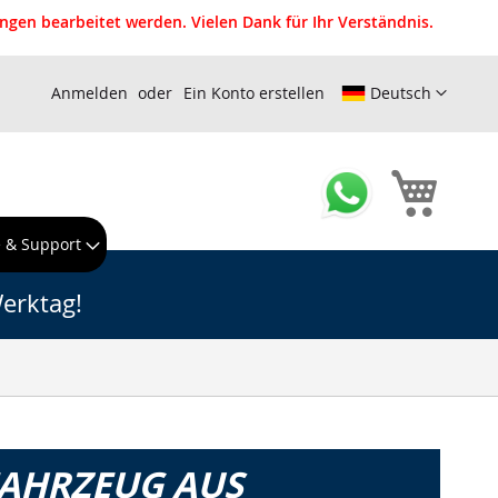
gen bearbeitet werden. Vielen Dank für Ihr Verständnis.
Anmelden
Ein Konto erstellen
Deutsch
Mein W
e & Support
erktag!
FAHRZEUG AUS