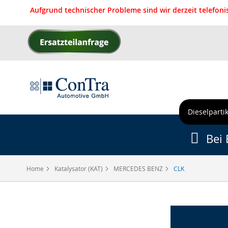
Aufgrund technischer Probleme sind wir derzeit telefon
Direkt
zum
Inhalt
Dieselpartik
Bei 
Home
Katalysator (KAT)
MERCEDES BENZ
CLK