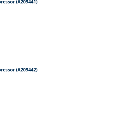
essor (A209441)
essor (A209442)