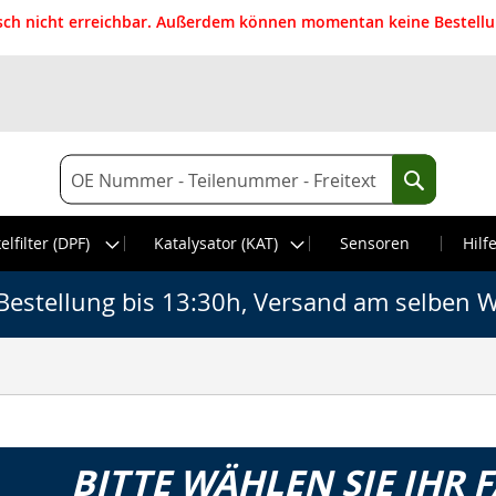
isch nicht erreichbar. Außerdem können momentan keine Bestellun
Suche
Suche
elfilter (DPF)
Katalysator (KAT)
Sensoren
Hilf
Bestellung bis 13:30h, Versand am selben W
BITTE WÄHLEN SIE IHR 