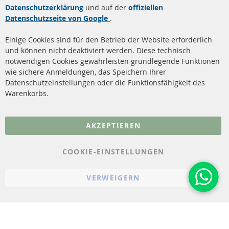
Dieselpartikelfilter (DPF)
Über uns
Datenschutzerklärung
und auf der
offiziellen
Datenschutzseite von Google
.
Dieselpartikelfilter
Zahlungsarten
Reinigung
Versandkosten
Einige Cookies sind für den Betrieb der Website erforderlich
Katalysator (KAT)
und können nicht deaktiviert werden. Diese technisch
Kontakt
notwendigen Cookies gewährleisten grundlegende Funktionen
Sensoren
wie sichere Anmeldungen, das Speichern Ihrer
Vertrag widerrufen
Datenschutzeinstellungen oder die Funktionsfähigkeit des
FAQ
Warenkorbs.
More Links
AKZEPTIEREN
Datenschutz
AGB
COOKIE-EINSTELLUNGEN
Widerrufsbelehrung
VERWEIGERN
Impressum
Cookie-Einstellungen