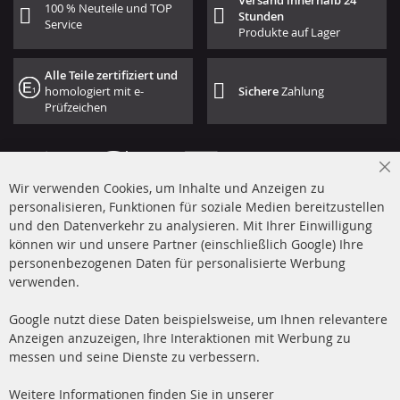
Versand innerhalb 24
100 % Neuteile und TOP
Stunden
Service
Produkte auf Lager
Alle Teile zertifiziert und
homologiert mit e-
Sichere
Zahlung
Prüfzeichen
Cl
Wir verwenden Cookies, um Inhalte und Anzeigen zu
Co
Ba
personalisieren, Funktionen für soziale Medien bereitzustellen
und den Datenverkehr zu analysieren. Mit Ihrer Einwilligung
+49 (0) 4533 799 00 0
können wir und unsere Partner (einschließlich Google) Ihre
Mo-Do: 09-17 Uhr, Fr 09-16 Uhr
personenbezogenen Daten für personalisierte Werbung
verwenden.
info@contra-automotive.de
www.contra-automotive.de
Google nutzt diese Daten beispielsweise, um Ihnen relevantere
facebook
instagram
Anzeigen anzuzeigen, Ihre Interaktionen mit Werbung zu
messen und seine Dienste zu verbessern.
Quick Links
Kundenservice
Weitere Informationen finden Sie in unserer