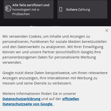
Alle Teile zertifiziert und
homologiert mit e-
Sichere
Zahlung
Prüfzeichen
Cl
Wir verwenden Cookies, um Inhalte und Anzeigen zu
Co
Ba
personalisieren, Funktionen für soziale Medien bereitzustellen
und den Datenverkehr zu analysieren. Mit Ihrer Einwilligung
+49 (0) 4533 799 00 0
können wir und unsere Partner (einschließlich Google) Ihre
Mo-Do: 09-17 Uhr, Fr 09-16 Uhr
personenbezogenen Daten für personalisierte Werbung
verwenden.
info@contra-automotive.de
www.contra-automotive.de
Google nutzt diese Daten beispielsweise, um Ihnen relevantere
facebook
instagram
Anzeigen anzuzeigen, Ihre Interaktionen mit Werbung zu
messen und seine Dienste zu verbessern.
Quick Links
Kundenservice
Weitere Informationen finden Sie in unserer
Dieselpartikelfilter (DPF)
Über uns
Datenschutzerklärung
und auf der
offiziellen
Datenschutzseite von Google
.
Dieselpartikelfilter
Zahlungsarten
Reinigung