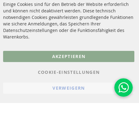
Versandkosten
Einige Cookies sind für den Betrieb der Website erforderlich
Katalysator (KAT)
und können nicht deaktiviert werden. Diese technisch
Kontakt
notwendigen Cookies gewährleisten grundlegende Funktionen
Sensoren
wie sichere Anmeldungen, das Speichern Ihrer
Vertrag widerrufen
Datenschutzeinstellungen oder die Funktionsfähigkeit des
FAQ
Warenkorbs.
More Links
AKZEPTIEREN
Datenschutz
AGB
COOKIE-EINSTELLUNGEN
Widerrufsbelehrung
VERWEIGERN
Impressum
Cookie-Einstellungen
© 2023-2026 ConTra Automotive GmbH. All Rights Reserved.